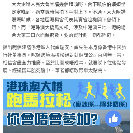
大大企喺人民大會堂講幾個鐘頭嘢，台下嘅伯伯嬸嬸坐
定定喺到，適當嘅時候拍下手咁上下。不過，大大唔講
嘢嘅時候，各地區嘅與會代表其實會趁機開下會傾下
嘢。而「港珠澳大橋馬拉松」涉及中港澳三地，呢啲場
合大家三口六面傾掂數，要落實計劃一啲都唔奇。
提出呢個建議係港區人代盧瑞安。盧先生本身係香港中國旅
行社董事長。呢類跨境馬拉松絕對對佢間公司百利無一害，
相信會盡全力推廣。至於比賽成唔成事，就要睇下往後點發
展。經過舊年胎死腹中，筆者都唔敢跟車太貼鳥。