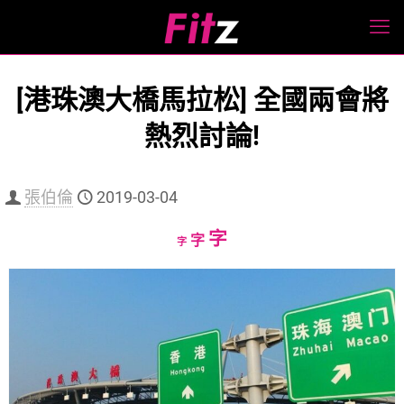
[港珠澳大橋馬拉松] 全國兩會將
熱烈討論!
張伯倫
2019-03-04
Increase
字
Reset
Decrease
字
字
font
font
font
size.
size.
size.