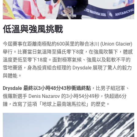
低溫與強風挑戰
今屆賽事在距離南極點約600英里的聯合冰川 (Union Glacier)
舉行。比賽當日氣溫降至攝氏零下8度，在強風吹襲下，體感
溫度更低至零下18度。面對極寒氣候、強風以及鬆軟不平的
雪地賽道，身為投資組合經理的 Drysdale 展現了驚人的毅力
與體能。
Drysdale 最終以3小時48分43秒衝過終點
，比男子組冠軍、
俄羅斯選手 Denis Nazarov 的3小時54分49秒，快超過6分
鐘，改寫了這項「地球上最南端馬拉松」的歷史。