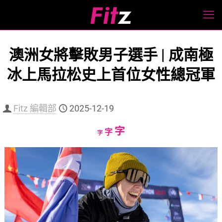
澳洲女將擊敗男子選手 | 成南極
冰上馬拉松史上首位女性總冠軍
Fitz 編輯部
2025-12-19
Increase
字
Reset
Decrease
字
字
font
font
font
size.
size.
size.