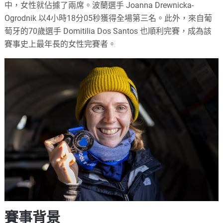
中，女性就佔據了兩席。波蘭選手 Joanna Drewnicka-
Ogrodnik 以4小時18分05秒獲得全場第三名。此外，來自葡
萄牙的70歲選手 Domitilia Dos Santos 也順利完賽，成為該
賽事史上最年長的女性完賽者。
賽事背景