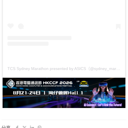
TCS Sydney Marathon presented by ASICS（@sydney_marathon）分享的貼文
分享