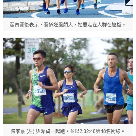
潔貞賽後表示，賽道逆風頗大，她要走在人群在遮檔。
陳家豪 (左) 與潔貞一起跑，並以2:32:48第48名衝線。