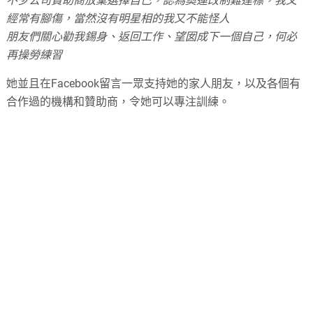
不少公司贊助商放棄選擇自己，認為奧運改制難達標，我又
經常有腳傷，當然沒有明星相的我又不能怪人
朋友們關心勸我錫身、返回工作、望囡成下一個自己，何必
再操勞練習
她並且在Facebook留言一眾支持她的家人朋友，以及各個有
合作過的機構和贊助商，令她可以專注訓練。