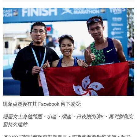
姚潔貞賽後在其 Facebook 留下感受:
經歷女士身體問題、小產、順產、日夜巔倒湊B、再到腳傷突
發持久連綿