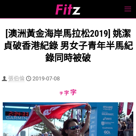
[澳洲黃金海岸馬拉松2019] 姚潔
貞破香港紀錄 男女子青年半馬紀
錄同時被破
張伯倫
2019-07-08
Increase
字
Reset
Decrease
字
字
font
font
font
size.
size.
size.