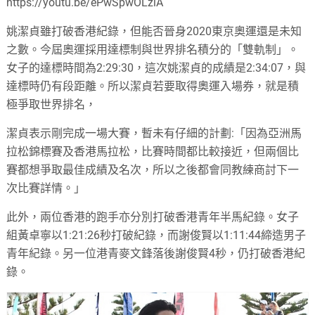
https://youtu.be/ePwSpwOLzlA
姚潔貞雖打破香港紀錄，但能否晉身2020東京奧運還是未知
之數。今屆奧運採用達標制與世界排名積分的「雙軌制」。
女子的達標時間為2:29:30，這次姚潔貞的成績是2:34:07，與
達標時仍有段距離。所以潔貞若要取得奧運入場券，就是積
極爭取世界排名，
潔貞表示剛完成一場大賽，暫未有仔細的計劃:「因為亞洲馬
拉松錦標賽及香港馬拉松，比賽時間都比較接近，但兩個比
賽都想爭取最佳成績及名次，所以之後都會同教練商討下一
次比賽詳情。」
此外，兩位香港的跑手亦分別打破香港青年半馬紀錄。女子
組黃卓寧以1:21:26秒打破紀錄，而謝俊賢以1:11:44締造男子
青年紀錄。另一位港青麥文鋒落後謝俊賢4秒，仍打破香港紀
錄。