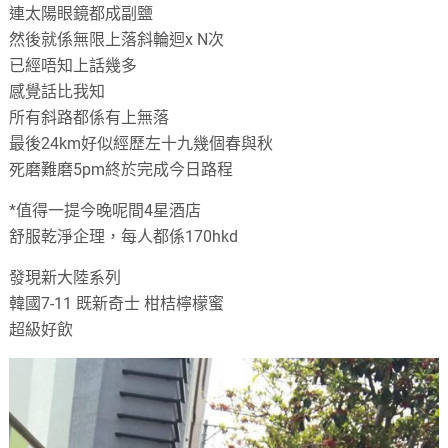
連太陽眼鏡都成副鹽
然後就係無限上落斜輪迴x N次
已經唔知上話幾多
感覺話比我知
所有斜路都係有上無落
最後24km好似經歷左十九幾個春與秋
死磨難磨5pm終於完成今日路程
*值得一提今晚呢間4星酒店
舒服乾淨企理，每人都係170hkd
發現新大陸系列
韓國7-11 既新奇士 柑桔檸檬蜜
超級好飲