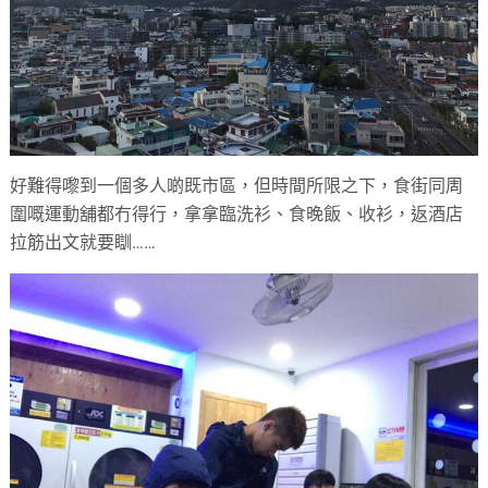
好難得嚟到一個多人啲既市區，但時間所限之下，食街同周
圍嘅運動舖都冇得行，拿拿臨洗衫、食晚飯、收衫，返酒店
拉筋出文就要瞓……