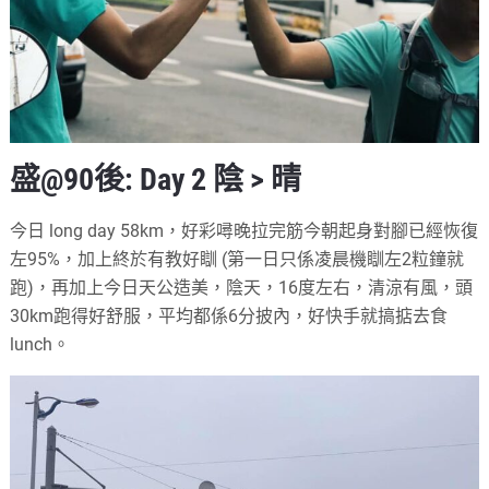
盛@90後: Day 2 陰 > 晴
今日 long day 58km，好彩噚晚拉完筋今朝起身對腳已經恢復
左95%，加上終於有教好瞓 (第一日只係凌晨機瞓左2粒鐘就
跑)，再加上今日天公造美，陰天，16度左右，清涼有風，頭
30km跑得好舒服，平均都係6分披內，好快手就搞掂去食
lunch。