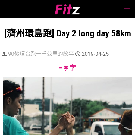
[濟州環島跑] Day 2 long day 58km
90後環台跑一千公里的故事
2019-04-25
Increase
字
Reset
Decrease
字
字
font
font
font
size.
size.
size.