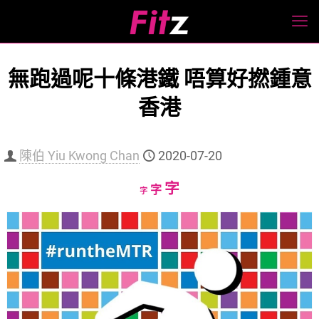
無跑過呢十條港鐵 唔算好撚鍾意
香港
陳伯 Yiu Kwong Chan
2020-07-20
Increase
字
Reset
Decrease
字
字
font
font
font
size.
size.
size.