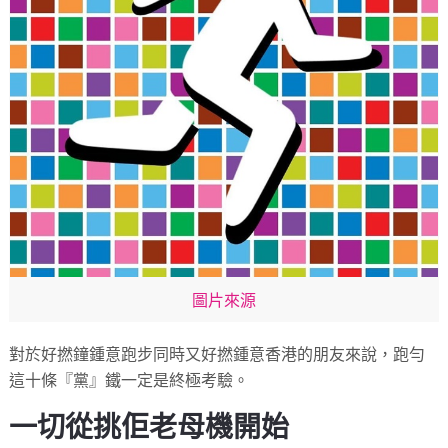
圖片來源
對於好撚鐘鍾意跑步同時又好撚鍾意香港的朋友來說，跑勻
這十條『黨』鐵一定是終極考驗。
一切從挑佢老母機開始