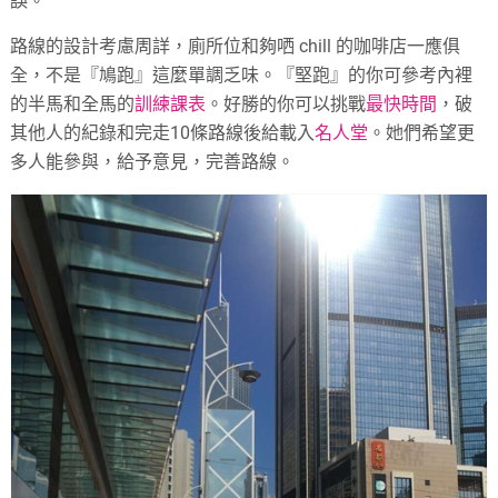
誤。
路線的設計考慮周詳，廁所位和夠哂 chill 的咖啡店一應俱
全，不是『鳩跑』這麼單調乏味。『堅跑』的你可參考內裡
的半馬和全馬的
訓練課表
。好勝的你可以挑戰
最快時間
，破
其他人的紀錄和完走10條路線後給載入
名人堂
。她們希望更
多人能參與，給予意見，完善路線。