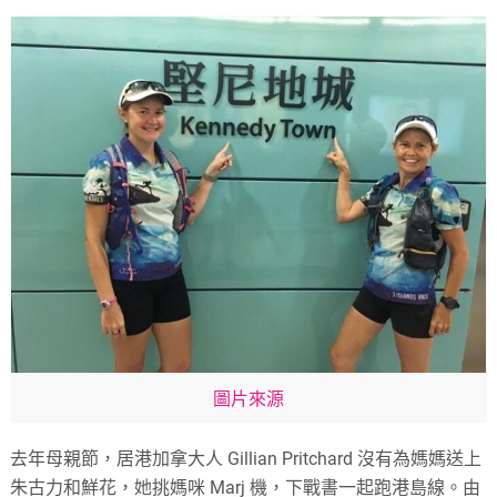
圖片來源
去年母親節，居港加拿大人 Gillian Pritchard 沒有為媽媽送上
朱古力和鮮花，她挑媽咪 Marj 機，下戰書一起跑港島線。由