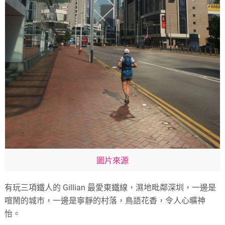
圖片來源
有玩三項鐵人的 Gillian 最愛東鐵線，濕地毗鄰深圳，一邊是
喧鬧的城市，一邊是寧靜的村落，鳥語花香，令人心曠神
怡。