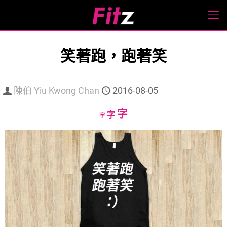
笑著跑，跑著笑
陳伯 Yiu Kwong Chan
2016-08-05
Increase
字
Reset
Decrease
字
字
font
font
font
size.
size.
size.