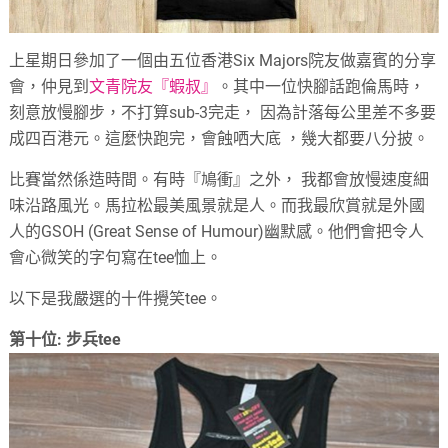
上星期日參加了一個由五位香港Six Majors院友做嘉賓的分享
會，
仲見到
文青院友『蝦叔』
。其中一位快腳話跑倫馬時，
刻意放慢腳步，
不打算
sub-3
完走，
因為計落每公里差不多要
成四百港元。這麼快跑完，
會蝕哂大底
，
幾大都要八分披。
比賽當然係造時間。有時『鳩衝』之外，
我都會放慢速度細
味沿路風光。馬拉松最美風景就是人。而我最欣賞就是外國
人的
GSOH (Great Sense of Humour)
幽默感。他們會把令人
會心微笑的字句寫在
tee
恤上。
以下是我嚴選的十件攪笑
tee
。
第十位: 步兵tee