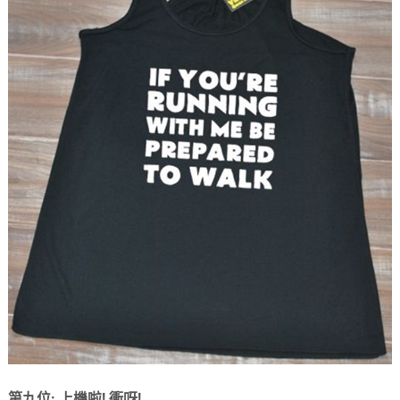
第九位: 上機啦! 衝呀!