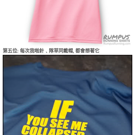
第五位: 每次我啪針﹑隊草同戴帽, 都會想著它