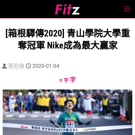
[箱根驛傳2020] 青山學院大學重
奪冠軍 Nike成為最大贏家
張伯倫
2020-01-04
Increase
字
Reset
Decrease
字
字
font
font
font
size.
size.
size.