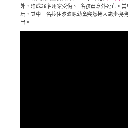
外，造成38名用家受傷、1名孩童意外死亡。
玩，其中一名拎住波波嘅幼童突然捲入跑步機機
出。