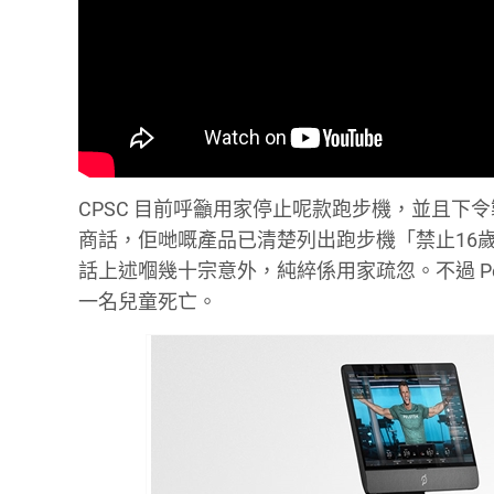
CPSC 目前呼籲用家停止呢款跑步機，並且下令製
商話，佢哋嘅產品已清楚列出跑步機「禁止16歲以
話上述嗰幾十宗意外，純綷係用家疏忽。不過 Pe
一名兒童死亡。