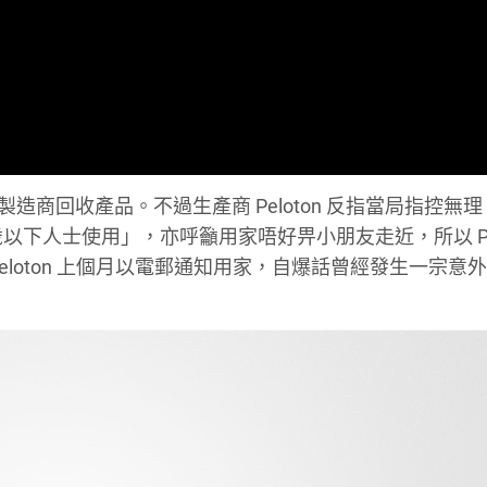
造商回收產品。不過生產商 Peloton 反指當局指控無
下人士使用」，亦呼籲用家唔好畀小朋友走近，所以 Pel
loton 上個月以電郵通知用家，自爆話曾經發生一宗意