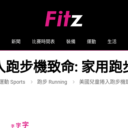
新聞
比賽時間表
裝備
運動
生活
入跑步機致命: 家用跑
運動 Sports
跑步 Running
美國兒童捲入跑步機致
Increase
字
Reset
Decrease
字
字