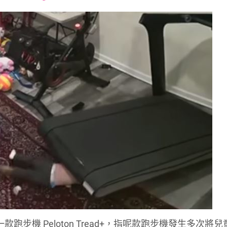
font
font
font
size.
size.
size.
一款跑步機 Peloton Tread+，指呢款跑步機發生多次將