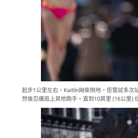
起步1公里左右，Kaitlin拗柴倒地，佢嘗
然後忍痛追上其他跑手。直到10英里 (16公里