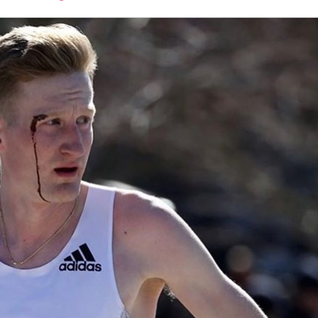
font
font
font
size.
size.
size.