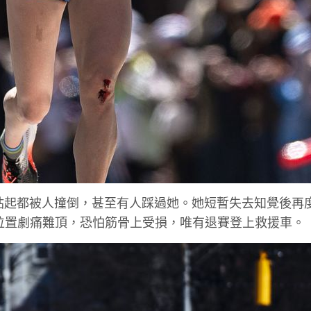
試多次站起都被人撞倒，甚至有人踩過她。她短暫失去知覺後再
) 位置劇痛難頂，恐怕筋骨上受損，唯有退賽登上救援車。