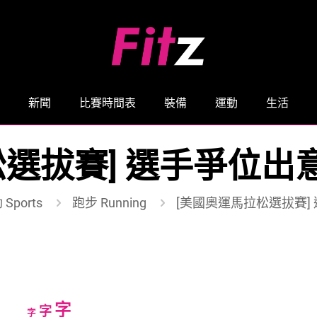
新聞
比賽時間表
裝備
運動
生活
選拔賽] 選手爭位出
Sports
跑步 Running
[美國奧運馬拉松選拔賽]
Increase
字
Reset
Decrease
字
字