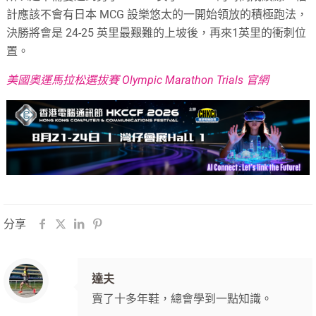
計應該不會有日本 MCG 設樂悠太的一開始領放的積極跑法，
決勝將會是 24-25 英里最艱難的上坡後，再來1英里的衝刺位
置。
美國奧運馬拉松選拔賽 Olympic Marathon Trials 官網
分享
達夫
賣了十多年鞋，總會學到一點知識。