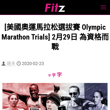
[美國奧運馬拉松選拔賽 Olympic
Marathon Trials] 2月29日 為資格而
戰
達夫
2020-02-23
Increase
字
Reset
Decrease
字
字
font
font
font
size.
size.
size.