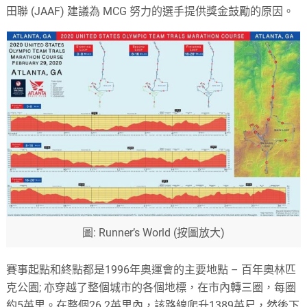
田聯 (JAAF) 建議為 MCG 努力的選手提供獎金鼓勵的原因。
圖: Runner’s World (按圖放大)
賽事起點和終點都是1996年奧運會的主要地點 – 百年奧林匹
克公園; 亦穿越了整個城市的各個地標，在市內轉三圈，每圈
約5英里。在整個26.2英里內，該路線爬升1389英尺，然後下