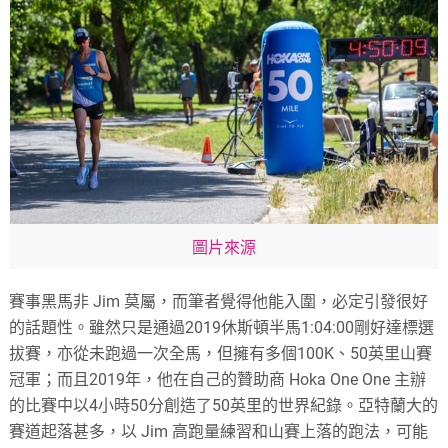
圖片來源
賽事黑馬非 Jim 莫屬，而筆者覺得他能入圍，必定引發很好
的話題性。雖然只是通過2019休斯頓半馬1:04:00剛好達標選
拔賽，亦從未跑過一次全馬，但擁有多個100K、50英里山賽
冠軍；而且2019年，他在自己的贊助商 Hoka One One 主辦
的比賽中以4小時50分創造了50英里的世界紀錄。亞特蘭大的
賽道起落甚多，以 Jim 高跑量練習和山賽上落的跑法，可能