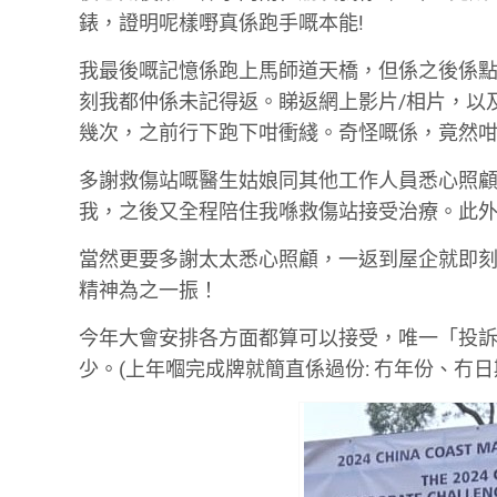
錶，證明呢樣嘢真係跑手嘅本能!
我最後嘅記憶係跑上馬師道天橋，但係之後係點
刻我都仲係未記得返。睇返網上影片/相片，以
幾次，之前行下跑下咁衝綫。奇怪嘅係，竟然咁都比我
多謝救傷站嘅醫生姑娘同其他工作人員悉心照
我，之後又全程陪住我喺救傷站接受治療。此
當然更要多謝太太悉心照顧，一返到屋企就即
精神為之一振！
今年大會安排各方面都算可以接受，唯一「投訴
少。(上年嗰完成牌就簡直係過份: 冇年份、冇日