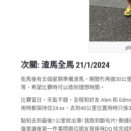
ph
次關: 渣馬全馬 21/1/2024
街馬後有五個星期準備渣馬，期間冇再做30公里以
等，希望比賽時可以造到理想時間。
比賽當日，天氣不錯，全程和好友 Alen 和 Edm
用時都保持住24:xx，去到40公里位置用時只係3:1
點知去到最後1公里就出事! 我跑到斷咗片! 衝綫後
復意識後第一件事問兩位朋友我係咪DQ 咗完成