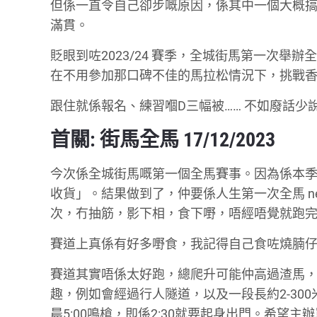
但係一直令自己卻步嘅原因，係其中一個大概
滿貫。
貶眼到咗2023/24 賽季，全城街馬第一次
在不用參加那口碑不佳的馬拉松情況下，挑戰
跟住就係報名、練習嗰D三幅被…… 不如廢話少
首關: 街馬全馬 17/12/2023
今次係全城街馬嘅第一個全馬賽事。因為係本季第
收貨」。結果做到了，仲要係人生第一次全馬 neg
次，冇抽筋，影下相，食下嘢，唔經唔覺就跑完。最
賽道上真係有好多嘢食，我記得自己食咗燒腩
賽道其實唔係太好跑，總爬升可能仲高過渣馬
趣，例如會經過行人隧道，以及一段長約2-3
晨5:00鳴槍，即係2:30就要起身出門。希望