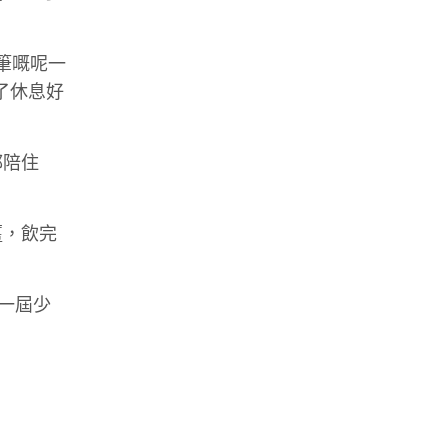
筆嘅呢一
了休息好
都陪住
薑，飲完
一屆少