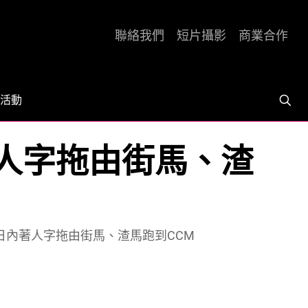
聯絡我們
短片攝影
商業合作
活動
著人字拖由街馬、渣
0日內著人字拖由街馬、渣馬跑到CCM