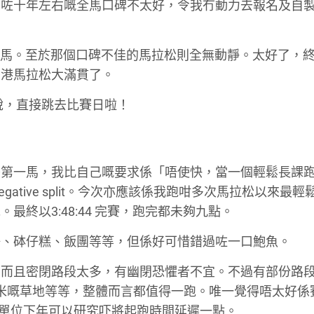
搞咗十年左右嘅全馬口碑不太好，令我冇動力去報名及自
舉辦全馬。至於那個口碑不佳的馬拉松則全無動靜。太好了，
香港馬拉松大滿貫了。
說，直接跳去比賽日啦！
一馬，我比自己嘅要求係「唔使快，當一個輕鬆長課跑，s
ative split。今次亦應該係我跑咁多次馬拉松以來最輕
終以3:48:44 完賽，跑完都未夠九點。
仔、砵仔糕、飯團等等，但係好可惜錯過咗一口鮑魚。
，而且密閉路段太多，有幽閉恐懼者不宜。不過有部份路
00米嘅草地等等，整體而言都值得一跑。唯一覺得唔太好係
主辦單位下年可以研究吓將起跑時間延遲一點。