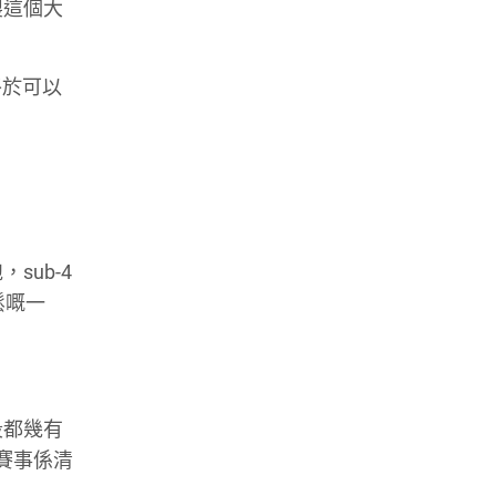
製這個大
終於可以
ub-4
鬆嘅一
段都幾有
賽事係清