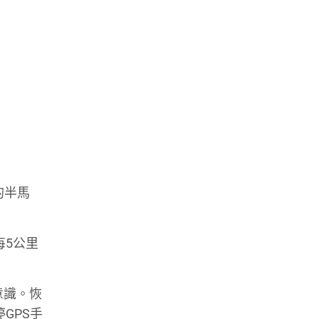
的半馬
每5公里
復意識。恢
GPS手