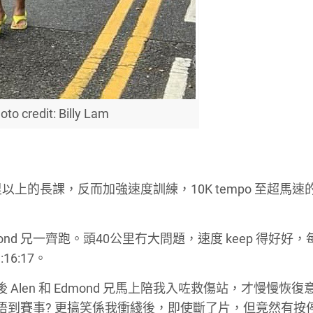
oto credit: Billy Lam
上的長課，反而加強速度訓練，10K tempo 至超馬速
ond 兄一齊跑。頭40公里冇大問題，速度 keep 得好好，
6:17。
 Alen 和 Edmond 兄馬上陪我入咗救傷站，才慢慢恢
唔到賽事? 更搞笑係我衝綫後，即使斷了片，但竟然有按停