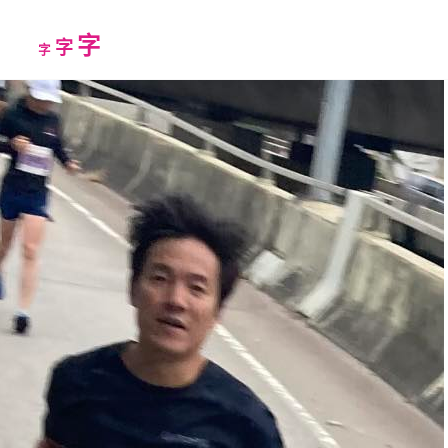
Increase
字
Reset
Decrease
字
字
font
font
font
size.
size.
size.