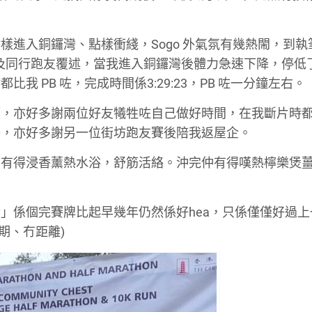
樣進入銅鑼灣、點樣衝綫，Sogo 外氣氛有幾熱閙，到執
及同行跑友覆述，當我進入銅鑼灣後體力急速下降，停低
 PB 咗，完成時間係3:29:23，PB 咗一分鐘左右。
顧，亦好多謝兩位好友犧牲咗自己做好時間，在我斷片時
外，亦好多謝另一位街坊跑友賽後陪我返屋企。
刻有得浸香薰熱水浴，舒筋活絡。沖完仲有得嘆熱檸樂煲
」係個完賽牌比起早幾年仍然係好hea，只係僅僅好過上
期、冇距離)