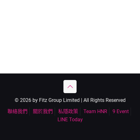
© 2026 by Fitz Group Limited | All Rights Reserved
聯絡我們
關於我們
私隱政策
Team HNR
9 Event
LINE Today