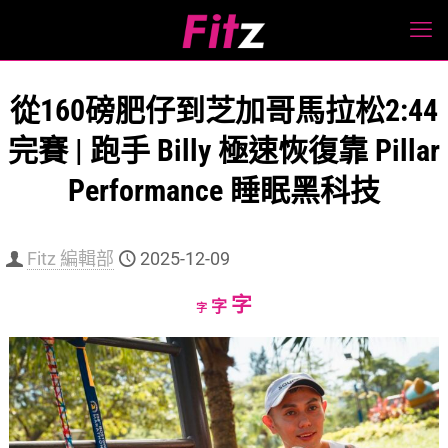
從160磅肥仔到芝加哥馬拉松2:44
完賽 | 跑手 Billy 極速恢復靠 Pillar
Performance 睡眠黑科技
Fitz 編輯部
2025-12-09
Increase
字
Reset
Decrease
字
字
font
font
font
size.
size.
size.