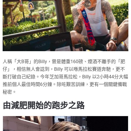
人稱「大B哥」的Billy，曾是
體重160磅、煙酒不離手的「肥
仔」，相信無人會諗到，Billy 可以喺馬拉松賽道奔馳，更不
斷打破自己紀錄。今年芝加哥馬拉松，Billy 以2小時44分大幅
推前個人最佳時間6分鐘。除咗艱苦訓練，更有一個關鍵備戰
秘密。
由減肥開始的跑步之路