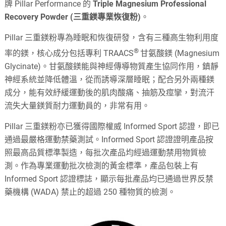
牌 Pillar Performance 的
Triple Magnesium Professional
Recovery Powder (三重鎂專業恢復粉)
。
Pillar 三重鎂粉專為睡眠和恢復研發，含有三種高生物利用度
®
率的鎂，核心成分包括專利 TRAACS
甘氨酸鎂 (
Magnesium
Glycinate)
。甘氨酸鎂能與神經傳導物質產生協同作用，鎮靜
神經系統並降低體溫，從而誘導深層睡眠；配合另外兩種鎂
成分，能有效紓緩運動後的肌肉酸痛、抽筋及痙攣，對流汗
流失大量鎂質耐力運動員的，非常有用。
Pillar 三重鎂粉亦已獲得國際權威 Informed Sport 認證，即已
通過最嚴格運動禁藥測試。Informed Sport 認證證明產品按
照最高品質標準製造，每批次產品均經過運動禁用物質檢
測。作為專業運動批次檢測的黃金標準，產品包裝上有
Informed Sport 認證標誌，顯示每批產品均已通過世界反禁
藥機構 (WADA) 禁止的超過 250 種物質的檢測。