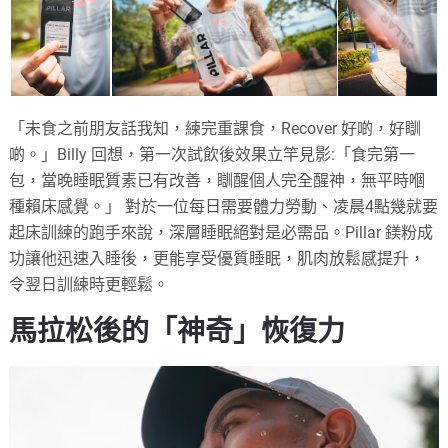
「未食之前朋友話我知，練完重課食，Recover 好啲，好瞓
啲。」Billy 回想，第一次試飲後效果立竿見影:「食完第一
包，當晚睡眠質素已有改善，瞓醒個人完全醒神，無平時嗰
種賴床感覺。」 對於一位每日需要體力勞動、凌晨4點幾就要
起床訓練的跑手來說，深層睡眠絕對是必需品。Pillar 鎂粉成
功讓他迅速入睡後，更能享受優質睡眠，肌肉放鬆感提升，
令翌日訓練時更輕鬆。
馬拉松後的「神奇」恢復力