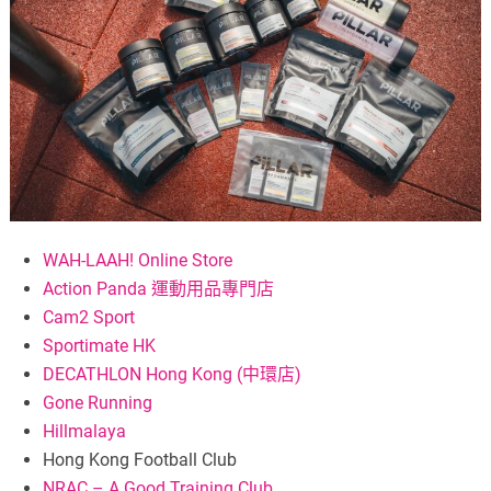
WAH-LAAH! Online Store
Action Panda 運動用品專門店
Cam2 Sport
Sportimate HK
DECATHLON Hong Kong (中環店)
Gone Running
Hillmalaya
Hong Kong Football Club
NRAC – A Good Training Club