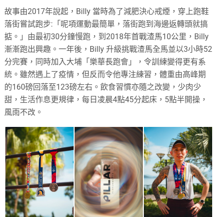
故事由2017年說起，Billy 當時為了減肥決心戒煙，穿上跑鞋
落街嘗試跑步:「呢項運動最簡單，落街跑到海邊返轉頭就搞
掂。」由最初30分鐘慢跑，到2018年首戰渣馬10公里，Billy
漸漸跑出興趣。一年後，Billy 升級挑戰渣馬
全馬並以3小時52
分完賽，同時
加入大埔「樂華長跑會」，令訓練變得更有系
統。雖然遇上了疫情，但
反而令他專注練習，
體重由高峰期
的160磅回落至123磅左右。飲食習慣亦隨之改變，少肉少
甜，生活作息更規律，每日凌晨4點45分起床，5點半開操，
風雨不改。