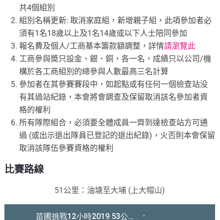
共4個組別
組別名稱更新: 取消家庭組，新增親子組，此項參加者必
須有1名18歲以上及1名14歲或以下人士陪同參加
報名費及個人/工商基本籌款額調整，詳情
請瀏覽此
工商參與奬只設金、銀、銅，各一名，成績只以公司/機
構於各工商組別的總參與人數最高三名計算
參加者在其參賽賽段中，如起點或有任何一個檢查站没
有其過站紀錄，本會將會調查及保留取消該名參加者資
格的權利
所有隊際組合，必須要全體成員一齊到達檢查站方可通
過 (或出示退出隊員已登記的退出紀錄)，火否則本會保留
取消該隊伍參賽資格的權利
比賽路線
51公里：油塘至大埔 (上大帽山)