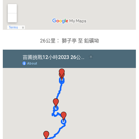
26公里： 獅子亭 至 鉛礦坳