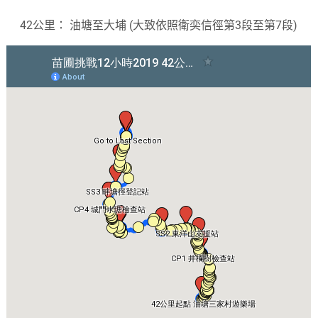
42公里： 油塘至大埔 (大致依照衛奕信徑第3段至第7段)