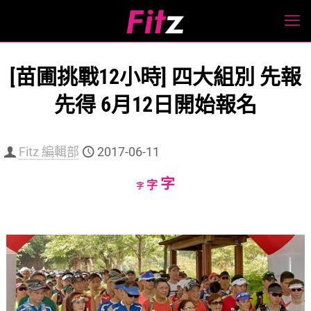
[苗圃挑戰12小時] 四大組別 先報
先得 6月12日開始報名
Fitz 編輯部
2017-06-11
Increase
字
Reset
Decrease
字
字
font
font
font
size.
size.
size.