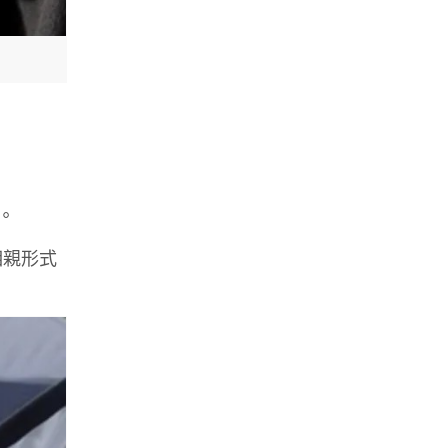
。
相親形式