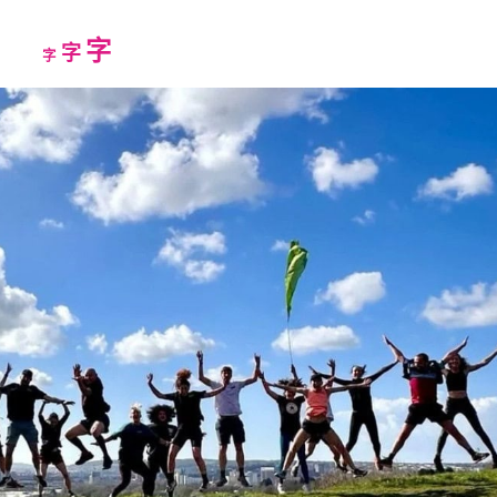
Increase
字
Reset
Decrease
字
字
font
font
font
size.
size.
size.