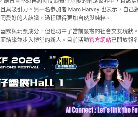
大表讚賞，她直言不想再將時間浪費在虛擬的網路世界中，且該
吸引力。另一名參加者 Marc Harvey 也表示，自己
相同愛好的人結識，過程顯得更加自然與純粹。
點幽默與玩票成分，但也切中了當前嚴肅的社會交友現狀
節而結緣並步入禮堂的新人。目前活動
官方網站
已開放報