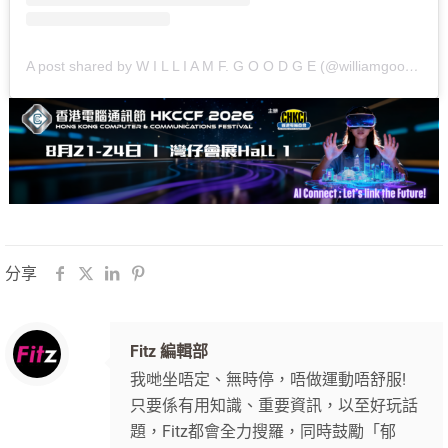
A post shared by W I L L I A M F. G O O D G E (@williamgoodge)
分享
Fitz 編輯部
我哋坐唔定、無時停，唔做運動唔舒服!
只要係有用知識、重要資訊，以至好玩話
題，Fitz都會全力搜羅，同時鼓勵「郁