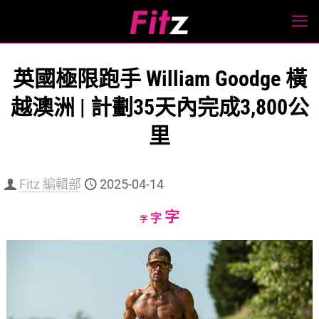
英國極限跑手 William Goodge 橫
越澳洲 | 計劃35天內完成3,800公
里
Fitz 編輯部
2025-04-14
Increase
字
Reset
Decrease
字
字
font
font
font
size.
size.
size.