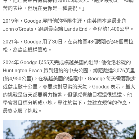
今，他已為慈善機構募得超過25萬美元:「跑步最初是一種痛
苦的表達，但現在更像是一種慶祝。」
2019年，Goodge 展開他的極限生涯，由英國本島最北角
John o’Groats，跑到最南端 Lands End，全程約1,400公里。
2021年，Goodge 用了30日，在英格蘭48個郡跑完48個馬拉
松，為癌症機構籌款。
2024年 Goodge 以55天完成橫越美國的壯舉: 他從洛杉磯的
Huntington Beach 跑到紐約的中央公園，總距離達3,076英里
(約4,950公里)。在橫越美國的過程中，Goodge 每天需要跑步
或健走數十公里，亦要應對惡劣的天氣。Goodge 表示，最大
的挑戰是每天都要努力推進，但卻感覺離目標還很遙遠。他
學會將目標分解成小塊，專注於當下，並建立規律的作息，
最終克服了挑戰。