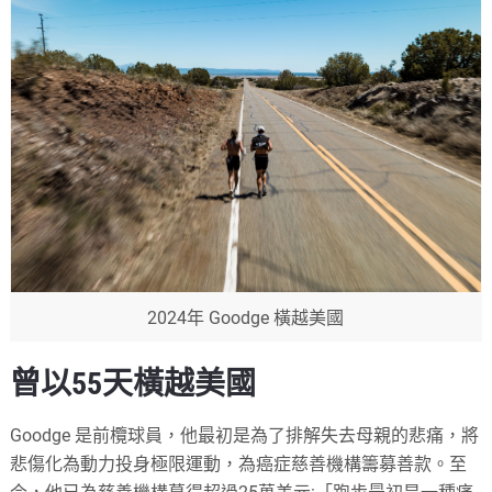
2024年 Goodge 橫越美國
曾以55天橫越美國
Goodge 是前欖球員，他最初是為了排解失去母親的悲痛，將
悲傷化為動力投身極限運動，為癌症慈善機構籌募善款。至