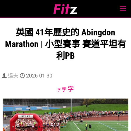
英國 41年歷史的 Abingdon
Marathon | 小型賽事 賽道平坦有
利PB
達夫
2026-01-30
Increase
字
Reset
Decrease
字
字
font
font
font
size.
size.
size.