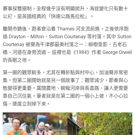
賽事採雙圈制，全程幾乎沒有明顯爬升，海拔變化只有數十
公尺，是英國經典的「快速公路馬拉松」。
離開市鎮後，跑者會沿着 Thames 河支流前進，之後依序跑
過 Drayton、Milton、Sutton Courtenay 等村落。其中 Sutton
Courtenay 被譽為牛津郡最美村落之一：柳樹垂影、古老石
橋、河道在身旁流過 – 這裡也是《1984》作者 George Orwell
的長眠之地。
第一圈的觀眾較多，尤其在轉折點與村中心，加油聲非常密
集。但第二圈開始就是另一個故事了：觀眾減少，節奏與心
態變得更重要。廣闊農地、蜿蜒河岸與長直路，讓人更需要
靠自己沉住氣。筆者就是在第二圈的一個小上坡，不小心拉
傷，速度立刻掉下來。