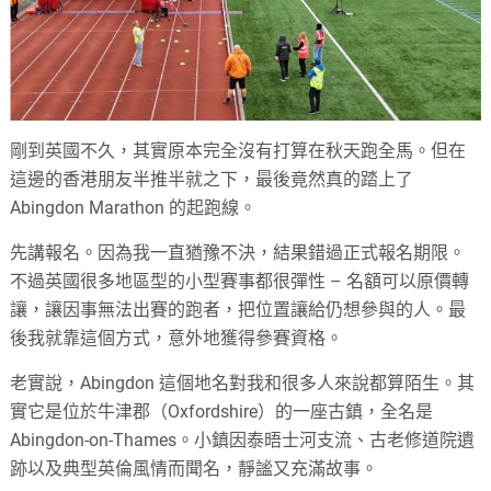
剛到英國不久，其實原本完全沒有打算在秋天跑全馬。但在
這邊的香港朋友半推半就之下，最後竟然真的踏上了
Abingdon Marathon 的起跑線。
先講報名。因為我一直猶豫不決，結果錯過正式報名期限。
不過英國很多地區型的小型賽事都很彈性 – 名額可以原價轉
讓，讓因事無法出賽的跑者，把位置讓給仍想參與的人。最
後我就靠這個方式，意外地獲得參賽資格。
老實說，Abingdon 這個地名對我和很多人來說都算陌生。其
實它是位於牛津郡（Oxfordshire）的一座古鎮，全名是
Abingdon-on-Thames。小鎮因泰晤士河支流、古老修道院遺
跡以及典型英倫風情而聞名，靜謐又充滿故事。