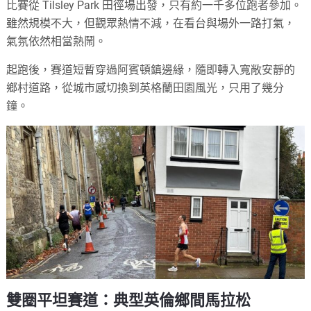
比賽從 Tilsley Park 田徑場出發，只有約一千多位跑者參加。
雖然規模不大，但觀眾熱情不減，在看台與場外一路打氣，
氣氛依然相當熱鬧。
起跑後，賽道短暫穿過阿賓頓鎮邊緣，隨即轉入寬敞安靜的
鄉村道路，從城市感切換到英格蘭田園風光，只用了幾分
鐘。
雙圈平坦賽道：典型英倫鄉間馬拉松