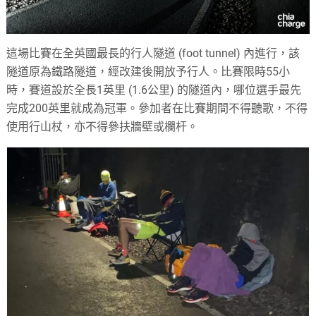
這場比賽在全英國最長的行人隧道 (foot tunnel) 內進行，該
隧道原為鐵路隧道，經改建後開放予行人。比賽限時55小
時，賽道設於全長1英里 (1.6公里) 的隧道內，哪位選手最先
完成200英里就成為冠軍。參加者在比賽期間不得聽歌，不得
使用行山杖，亦不得參扶牆壁或欄杆。