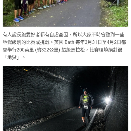
有人說長跑愛好者都有自虐基因，所以大家不時會聽到一些
地獄級別的比賽或挑戰。英國 Bath 每年3月31日至4月2日都
會舉行200英里 (約322公里) 超級馬拉松，比賽環境絕對很
「地獄」。