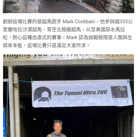
創辦這場比賽的是超馬跑手 Mark Cockbain，他參與過333公
里撒哈拉沙漠超馬、育空北極圈超馬，以至美國惡水馬拉
松，醉心這種自虐式的賽事。Mark 認為挑戰極限是人類與生
俱來本能，這場比賽只是滿足大家所求。