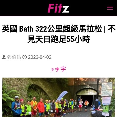
英國 Bath 322公里超級馬拉松 | 不
見天日跑足55小時
張伯倫
2023-04-02
Increase
字
Reset
Decrease
字
字
font
font
font
size.
size.
size.