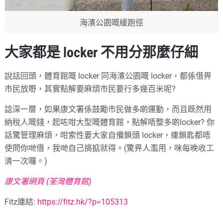
海濱公園嘅緩跑徑
大家都是 locker 不用分那麼仔細
說話回頭，體育館嘅 locker 同海濱公園嘅 locker，都係借畀
市民放嘢，其實點解要麻煩市民要行多幾百米呢?
諗深一層，如果康文署係鼓勵市民做多啲運動，而且既然用
納稅人嘅錢，起咗咁大型嘅體育館，點解唔整多啲locker? 你
話驚管理麻煩，咁索性要大家自備鎖頭 locker，連鎖匙都唔
使問你哋借，我哋自己搞掂就得。(驚畀人濫用，咪每晚收工
清一次囉。)
康文署網頁 (荃灣體育館)
Fitz連結:
https://fitz.hk/?p=105313