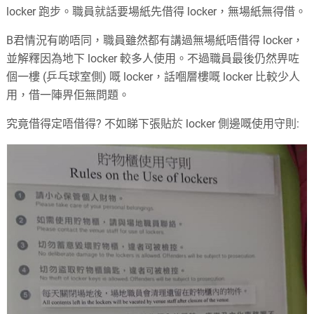
locker 跑步。職員就話要場紙先借得 locker，無場紙無得借。
B君情況有啲唔同，職員雖然都有講過無場紙唔借得 locker，
並解釋因為地下 locker 較多人使用。不過職員最後仍然畀咗
個一樓 (乒乓球室側) 嘅 locker，話嗰層樓嘅 locker 比較少人
用，借一陣畀佢無問題。
究竟借得定唔借得? 不如睇下張貼於 locker 側邊嘅使用守則: