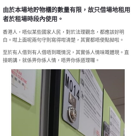
由於本場地貯物櫃的數量有限，故只借場地租用
者於租場時段內使用。
香港人，唔似某些國家人民，對於法理觀念，都應該好明
白。咁上面呢兩句守則寫得咁清楚，其實都唔使點拗啦。
至於有人借到有人借唔到嘅情況，其實係人情味嘅體現。直
接啲講，就係畀你係人情，唔畀你係道理囉。