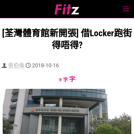
[荃灣體育館新開張] 借Locker跑街
得唔得?
張伯倫
2018-10-16
Increase
字
Reset
Decrease
字
字
font
font
font
size.
size.
size.