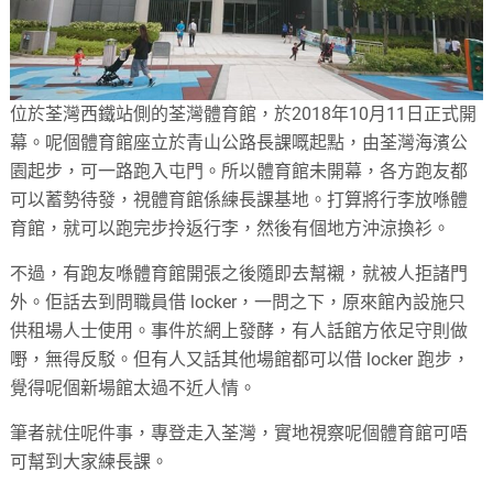
位於荃灣西鐵站側的荃灣體育館，於2018年10月11日正式開
幕。呢個體育館座立於青山公路長課嘅起點，由荃灣海濱公
園起步，可一路跑入屯門。所以體育館未開幕，各方跑友都
可以蓄勢待發，視體育館係練長課基地。打算將行李放喺體
育館，就可以跑完步拎返行李，然後有個地方沖涼換衫。
不過，有跑友喺體育館開張之後隨即去幫襯，就被人拒諸門
外。佢話去到問職員借 locker，一問之下，原來館內設施只
供租場人士使用。事件於網上發酵，有人話館方依足守則做
嘢，無得反駁。但有人又話其他場館都可以借 locker 跑步，
覺得呢個新場館太過不近人情。
筆者就住呢件事，專登走入荃灣，實地視察呢個體育館可唔
可幫到大家練長課。