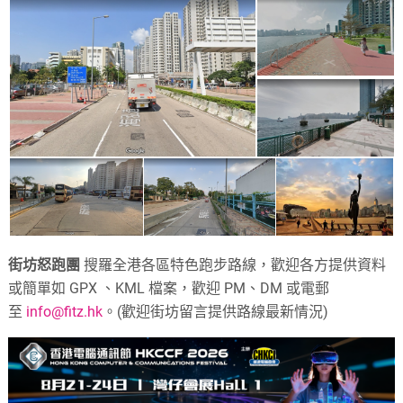
街坊怒跑團
搜羅全港各區特色跑步路線，歡迎各方提供資料
或簡單如 GPX 、KML 檔案，歡迎 PM、DM 或電郵
至
info@fitz.hk
。(歡迎街坊留言提供路線最新情況)