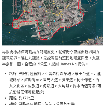
界限街標誌滿清割讓九龍嘅歷史，呢條街亦曾經係新界同九
龍嘅邊界。繞住九龍跑，見證呢個前殖民地嘅盛與衰。九龍
半島跑一圈，全程約15公里，感謝 James Ng 提供。
路線: 界限街體育館 > 亞皆老街遊樂場 > 宋王台道 > 九龍
城碼頭 > 紅磡碼頭 > 星光大道 > 廣東道 > 柯士甸道 > 西
九文化區 > 佐敦道 > 海泓道 > 大角咀 > 界限街體育館 (可
於沿路任何地點起步)
距離: 約17公里
補給: 沿路商店餐廳、油站、公園飲水機