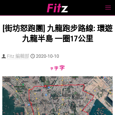
[街坊怒跑團] 九龍跑步路線: 環遊
九龍半島 一圈17公里
Fitz 編輯部
2020-10-10
Increase
字
Reset
Decrease
字
字
font
font
font
size.
size.
size.