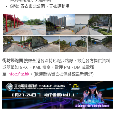
儲物: 青衣東北公園、青衣運動場
街坊怒跑團
搜羅全港各區特色跑步路線，歡迎各方提供資料
或簡單如 GPX 、KML 檔案，歡迎 PM、DM 或電郵
至
info@fitz.hk
。(歡迎街坊留言提供路線最新情況)