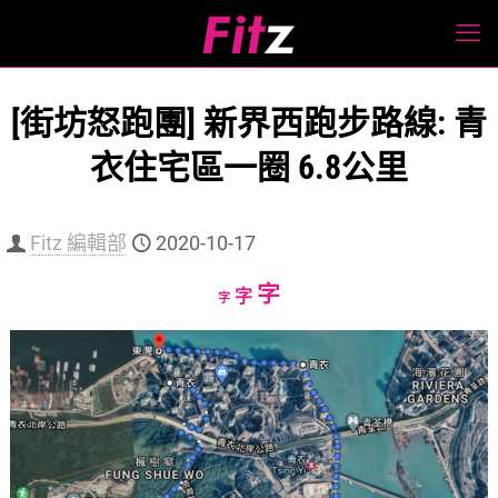
[街坊怒跑團] 新界西跑步路線: 青
衣住宅區一圈 6.8公里
Fitz 編輯部
2020-10-17
Increase
字
Reset
Decrease
字
字
font
font
font
size.
size.
size.