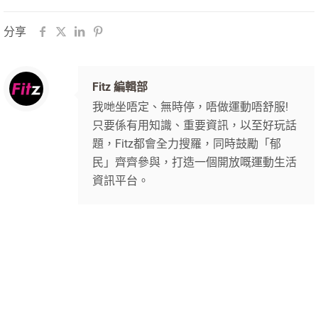
分享
Fitz 編輯部
我哋坐唔定、無時停，唔做運動唔舒服!
只要係有用知識、重要資訊，以至好玩話
題，Fitz都會全力搜羅，同時鼓勵「郁
民」齊齊參與，打造一個開放嘅運動生活
資訊平台。