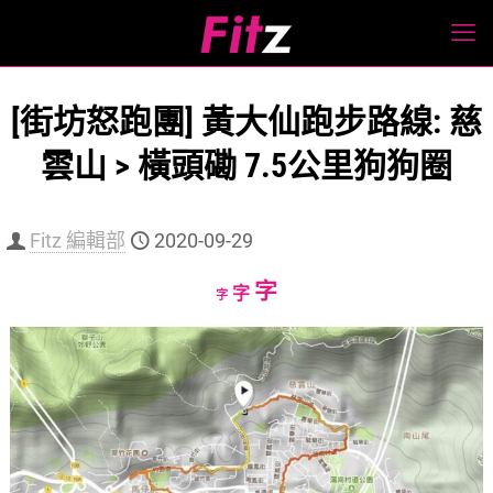
[街坊怒跑團] 黃大仙跑步路線: 慈
雲山 > 橫頭磡 7.5公里狗狗圈
Fitz 編輯部
2020-09-29
Increase
字
Reset
Decrease
字
字
font
font
font
size.
size.
size.