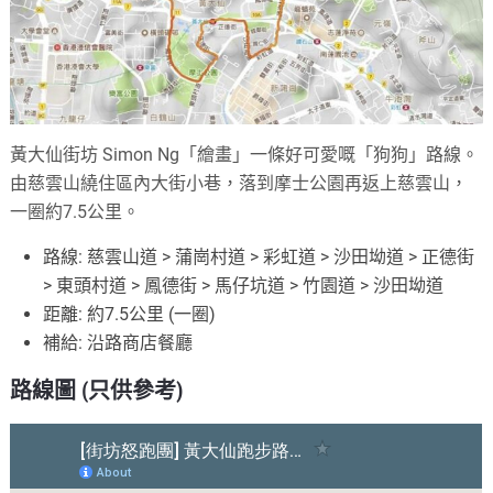
黃大仙街坊 Simon Ng「繪畫」一條好可愛嘅「狗狗」路線。
由慈雲山繞住區內大街小巷，落到摩士公園再返上慈雲山，
一圈約7.5公里。
路線: 慈雲山道 > 蒲崗村道 > 彩虹道 > 沙田坳道 > 正德街
> 東頭村道 > 鳳德街 > 馬仔坑道 > 竹園道 > 沙田坳道
距離: 約7.5公里 (一圈)
補給: 沿路商店餐廳
路線圖 (只供參考)