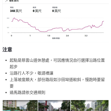
注意
起點是慈雲山道休憩處，可因應情況自行選擇沿路位置
起步
沿路行人不少，敬請禮讓
上落坡度頗大，部份路段如沙田坳道較斜，慢跑時要留
要
過馬路請依交通規則