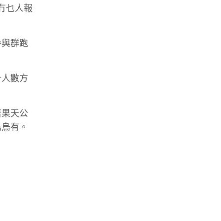
冇乜人報
參與群跑
計人數方
若果天公
為烏有。