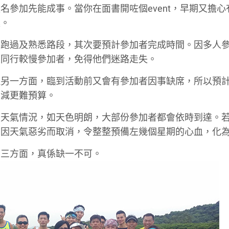
名參加先能成事。當你在面書開咗個event，早期又擔心
集。
身跑過及熟悉路段，其次要預計參加者完成時間。因多人
顧同行較慢參加者，免得他們迷路走失。
但另一方面，臨到活動前又會有參加者因事缺席，所以預
加減更難預算。
日天氣情況，如天色明朗，大部份參加者都會依時到達。
，因天氣惡劣而取消，令整整預備左幾個星期的心血，化
和三方面，真係缺一不可。