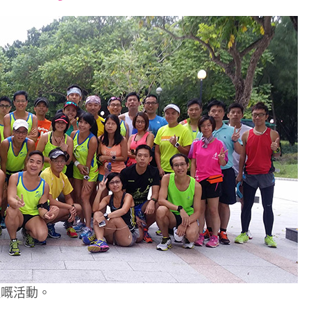
font
font
font
size.
size.
size.
組嘅活動。