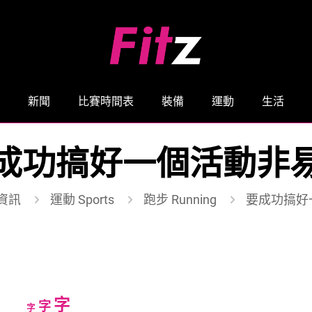
新聞
比賽時間表
裝備
運動
生活
成功搞好一個活動非
資訊
運動 Sports
跑步 Running
要成功搞好
Increase
字
Reset
Decrease
字
字