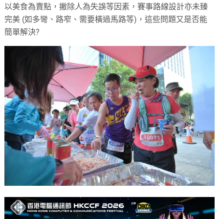
以美食為賣點，撇除人為失誤等因素，賽事路線設計亦未臻
完美 (如多彎、路窄、需要橫過馬路等)，這些問題又是否能
簡單解決?