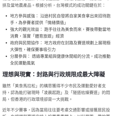
排及當地農產品。根據分析，台灣模式的成功關鍵在於：
地方參與感強： 沿途村民自發將自家美食拿出來招待跑
手，為參賽者提供「情緒價值」
強大的觀光效益： 跑手往往為美食而來，賽後帶動當地
消費，落實「體育旅遊」經濟
政府與民間協作： 地方政府在封路及賽道規劃上展現極
大彈性，確保賽事吸引力
分層參與： 透過專業組與健康休閒組的分流，成功推動
全民運動風氣
理想與現實：封路與行政規限成最大障礙
雖然「美食馬拉松」的構思獲得不少市民及運動愛好者支
持，認為能打破現時「凌晨起跑」及「隧道枯燥賽道」的悶
局，但香港的行政環境卻是一大挑戰。
近年不少賽事，因為當局往往要考慮交通影響或接獲居民投