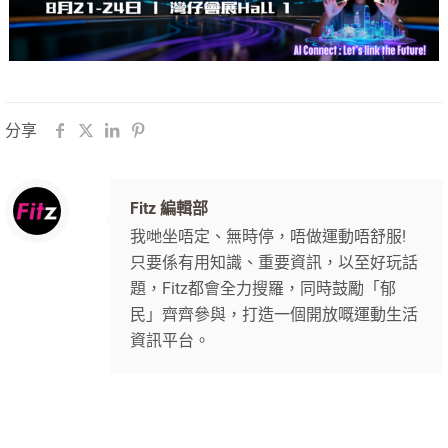
分享
Fitz 編輯部
我哋坐唔定、無時停，唔做運動唔舒服!
只要係有用知識、重要資訊，以至好玩話
題，Fitz都會全力搜羅，同時鼓勵「郁
民」齊齊參與，打造一個開放嘅運動生活
資訊平台。