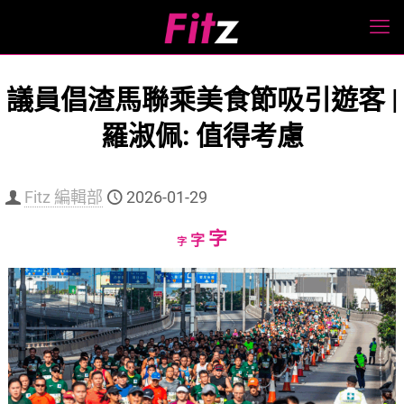
議員倡渣馬聯乘美食節吸引遊客 |
羅淑佩: 值得考慮
Fitz 編輯部
2026-01-29
Increase
字
Reset
Decrease
字
字
font
font
font
size.
size.
size.