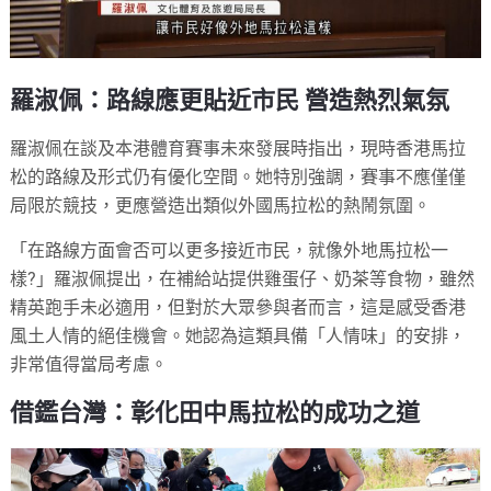
羅淑佩：路線應更貼近市民 營造熱烈氣氛
羅淑佩在談及本港體育賽事未來發展時指出，現時香港馬拉
松的路線及形式仍有優化空間。她特別強調，賽事不應僅僅
局限於競技，更應營造出類似外國馬拉松的熱鬧氛圍。
「在路線方面會否可以更多接近市民，就像外地馬拉松一
樣?」羅淑佩提出，在補給站提供雞蛋仔、奶茶等食物，雖然
精英跑手未必適用，但對於大眾參與者而言，這是感受香港
風土人情的絕佳機會。她認為這類具備「人情味」的安排，
非常值得當局考慮。
借鑑台灣：彰化田中馬拉松的成功之道