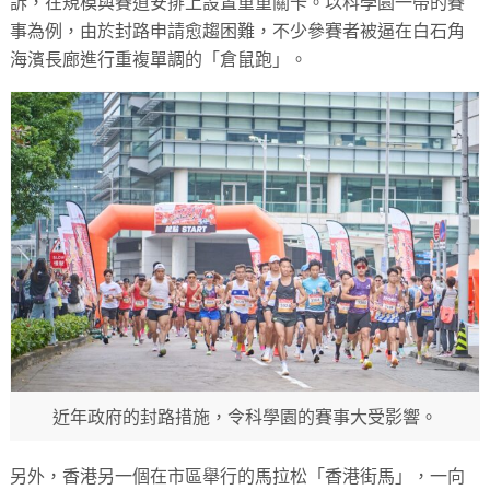
訴，在規模與賽道安排上設置重重關卡。以科學園一帶的賽
事為例，由於封路申請愈趨困難，不少參賽者被逼在白石角
海濱長廊進行重複單調的「倉鼠跑」。
近年政府的封路措施，令科學園的賽事大受影響。
另外，香港另一個在市區舉行的馬拉松「香港街馬」，一向