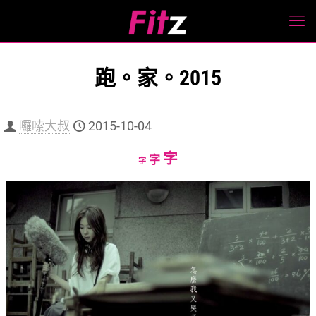
跑。家。2015
囉嗦大叔
2015-10-04
Increase
字
Reset
Decrease
字
字
font
font
font
size.
size.
size.