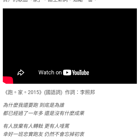
《跑。家。2015》(國語詞) 作詞：李照邦
為什麼我還要跑 到底是為誰
都已經過了一年多 還是沒有什麼成果
有人放棄有人轉軚 更有人唾罵
幸好一班忠實跑友 仍然不會忘掉初衷