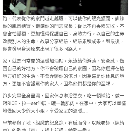
跑，代表從你的家門越走越遠，可以使你的眼光擴闊、訓練
你的肌肉結實、鍛鍊你的鬥志成長；從此不再畏懼失敗、不
會害怕孤獨、更加懂得保護自己。身體力行，以自己的生命
改變別人的生命，故事分享經驗、經驗累積成果。到最後，
你會發現身邊原來出現了很多同路人。
家，就是門常開的溫暖加油站，永遠給你避蔭、安全感、做
回自己的好地方。你不會破壞自己的家園，因為你選擇在這
地方好好的生活、不會弄髒你的傢具，因為這是你休息的地
方、更加不會謾罵你的家人，因為他們都是你的至親。
跑步完畢全身盡濕，回家休息淋浴更衣，吃一頓補給、做一
趟RICE、拉一set伸展、轆一輪肌肉。在家中，大家可以盡情
地做回大少爺大小姐，享受家庭的溫暖……
早前參與了地下組織的紀念跑，有感而發，以陳老師（陳綺
貞）的歌曲「家」，譜上新詞，勉勵一番。