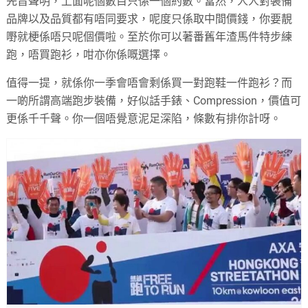
先旨聲明，上面呢個數目只係一個約數。當然，人人對裝備
品牌以及品質都有唔同要求，呢度只係取中間價錢，你要靚
嘢就梗係唔只呢個價啦。至於你可以著番舊年渣馬件特步練
跑，唔買跑衫，咁亦你係嘅選擇。
值得一提，就係你一季會唔會剩係買一對跑鞋一件跑衫？而
一啲所謂高端跑步裝備，好似話手錶、Compression，價值可
更係千千聲。你一個唔覺意泥足深陷，條數有排你計呀。