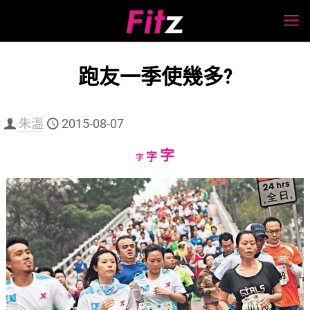
跑友一季使幾多?
朱溫
2015-08-07
Increase
字
Reset
Decrease
字
字
font
font
font
size.
size.
size.