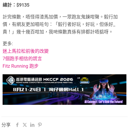
總計：$9135
計完條數，唔怪得渣馬加價，一眾跑友鬼鍊咁聲。毅行加
價，有網友更加唱咗句：「毅行者好玩，好玩，但係好_
貴！」幾十幾百咁加，我哋條數真係有排都計唔掂呀。
更多:
迷上馬拉松前後的改變
7個跑手相信的謊言
Fitz Running 跑步
分享