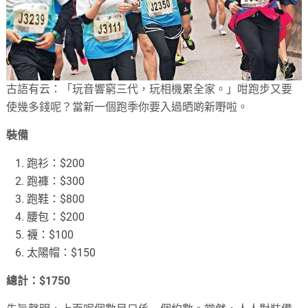
古語有云：「玩音響窮三代，玩相機累全家。」咁跑步又要
使幾多錢呢？當新一個跑季你要入過晒啲新嘢啦。
裝備
跑衫：$200
跑褲：$300
跑鞋：$800
腰包：$200
襪：$100
太陽帽：$150
總計：$1750