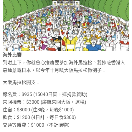
海外比賽
到咁上下，你就會心癢癢要參加海外馬拉松。我揀咗香港人
最鍾意嘅日本，以今年十月嘅大阪馬拉松做例子：
大阪馬拉松開支：
報名費：$935 (15040日圓，連捐款贊助)
來回機票：$3000 (廉航來回大阪，連稅)
住宿：$3000 (住3晚，每晚$1000)
飲食：$1200 (4日計，每日食$300)
交通等雜費：$1000（不計購物）