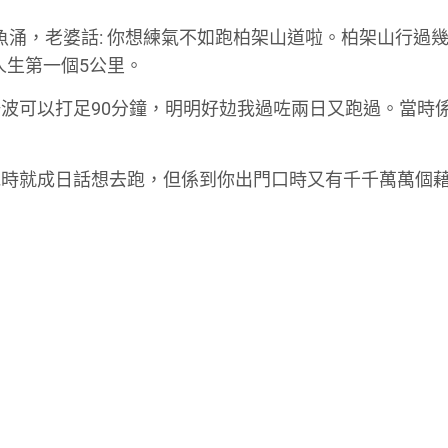
鰂魚涌，老婆話: 你想練氣不如跑柏架山道啦。柏架山行過
人生第一個5公里。
波可以打足90分鐘，明明好攰我過咗兩日又跑過。當時係
時就成日話想去跑，但係到你出門口時又有千千萬萬個藉