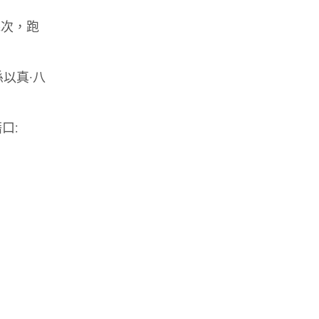
幾次，跑
以真·八
口: