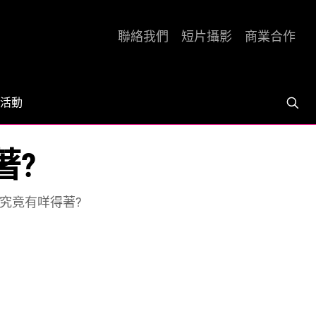
聯絡我們
短片攝影
商業合作
活動
著?
究竟有咩得著?