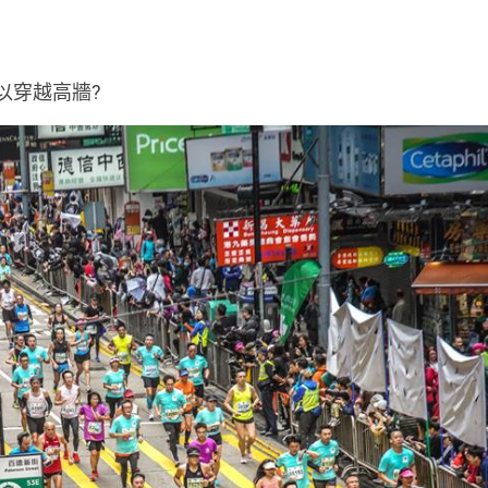
以穿越高牆?