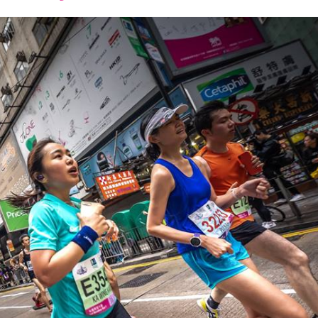
font
font
font
size.
size.
size.