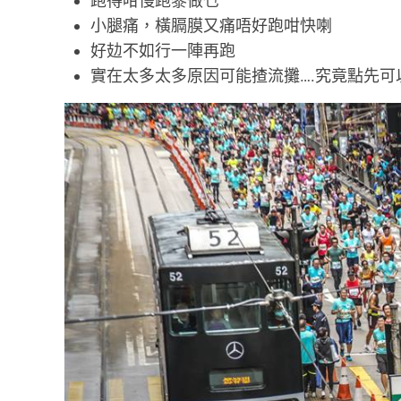
跑得咁慢跑黎做乜
小腿痛，橫膈膜又痛唔好跑咁快喇
好攰不如行一陣再跑
實在太多太多原因可能揸流攤….究竟點先可