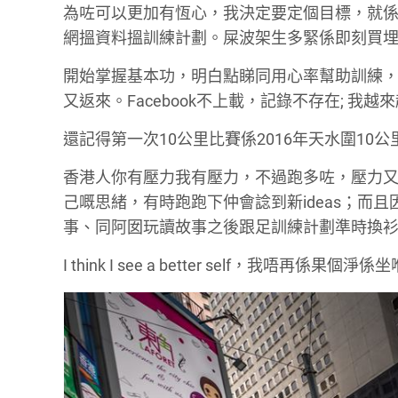
為咗可以更加有恆心，我決定要定個目標，就係
網搵資料搵訓練計劃。屎波架生多緊係即刻買
開始掌握基本功，明白點睇同用心率幫助訓練，咩係 t
又返來。Facebook不上載，記錄不存在; 我越
還記得第一次10公里比賽係2016年天水圍1
香港人你有壓力我有壓力，不過跑多咗，壓力
己嘅思緒，有時跑跑下仲會諗到新ideas；而
事、同阿囡玩讀故事之後跟足訓練計劃準時換
I think I see a better self，我唔再係果