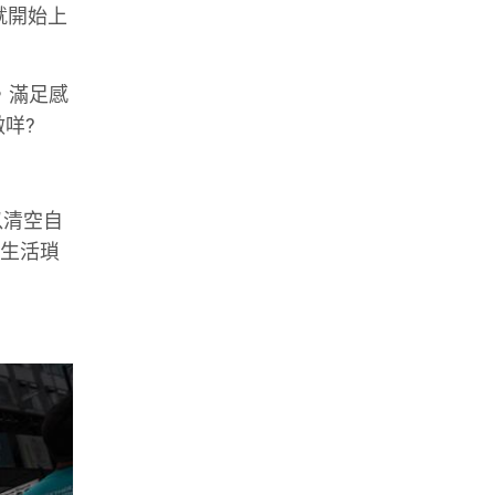
就開始上
痛，滿足感
做咩?
以清空自
理生活瑣