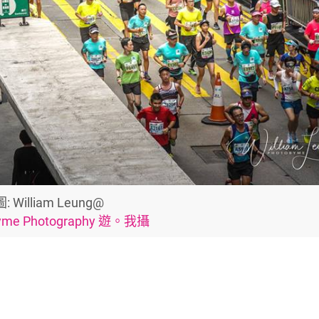
圖: William Leung@
byme Photography 遊。我攝