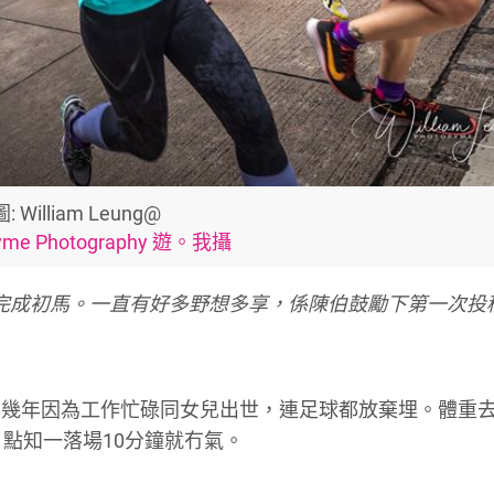
圖: William Leung@
byme Photography 遊。我攝
松完成初馬。一直有好多野想多享，係陳伯鼓勵下第一次投
早幾年因為工作忙碌同女兒出世，連足球都放棄埋。體重
，點知一落場10分鐘就冇氣。