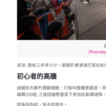
Photos
前言: 跑咗三年多少少，剛剛於香港渣打馬拉
初心者的高牆
由細到大都冇運動細胞，只係叫做鍾意踢波。
峰嘅220磅; 之後因緣際會底下參加咗新嘅球隊
就係因為咁，我去咗跑步。