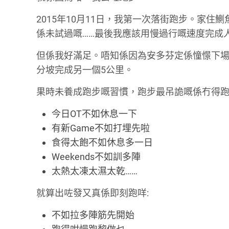
2015年10月11日，我第一次落街跑步。家住
係未試過嘅……最後我應該用慢過行嘅速度完成
但係我好滿足。唔知係因為安多芬定係憧憬下場
分坡完成另一個5公里。
果時未養成跑步嘅習慣，跑步最吊詭嘅係冇得跑
今日OT不如休息一下
有新Game不如打埋先啦
食得太飽不如休息多一日
Weekends不如訓多陣
太熱太凍太濕太乾……
就算出咗發又真係即刻跑咩:
不如拉多陣筋先開始