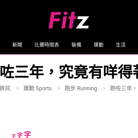
新聞
比賽時間表
裝備
運動
生活
咗三年，究竟有咩得
資訊
運動 Sports
跑步 Running
跑咗三年，
Increase
字
Reset
Decrease
字
字