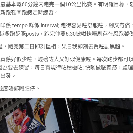
最基本嘅60分鐘内跑完一個10公里比賽。有明確目標，
埋新跑鞋同跑錶定時練習。
empo 咩係 interval; 跑得容易咗舒服咗，腳又冇
來越多跑步嘅posts，跑完仲要6:30披咁快唔刷存在感跑黎
0公里，跑完第二日即刻搵相，果日我即刻去買咗副黑超。
又真係好似少咗，輕磅咗人又好似健康咗。每次跑步都可
且因為要去練習，每日有規律咗積極咗; 快啲做曬家務，處
衫出發。
個淨係坐喺度唔郁嘅肥仔。