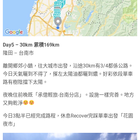
Day5 – 30km 累積169km
隆田 – 台南市
離開鄉郊小鎮，往大城市出發，沿途30km有3/4都係公路。
今日天氣曬到不得了，搽左太陽油都曬到燶。好彩依段單車
路有樹陰擋下太陽。
夜晚住前晚既「承億輕旅-台南分店」。設施一樣完善。地方
又夠乾淨
今日3點半已經完成路程，休息Recover完踩單車出發「花園
夜市」