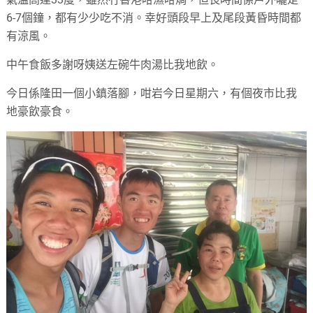
6-7個鐘，都有少少吃不消。幸好頭段早上及尾段黃昏時間都
有涼風。
中午食飯多謝呀姨送左碗牛肉湯比我地飲。
今日係隆田一個小鎮落腳，咁岩今日星期六，有個夜市比我
地豪飲豪食。