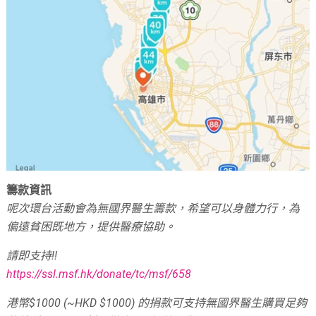
籌款資訊
呢次環台活動會為無國界醫生籌款，希望可以身體力行，為
偏遠貧困既地方，提供醫療協助。
請即支持!!
https://ssl.msf.hk/donate/tc/msf/658
港幣$1000 (~HKD $1000) 的捐款可支持無國界醫生購買足夠