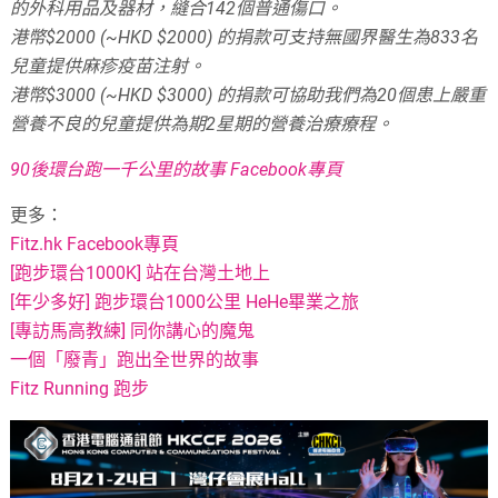
的外科用品及器材，縫合142個普通傷口。
港幣$2000 (~HKD $2000) 的捐款可支持無國界醫生為833名
兒童提供麻疹疫苗注射。
港幣$3000 (~HKD $3000) 的捐款可協助我們為20個患上嚴重
營養不良的兒童提供為期2星期的營養治療療程。
90後環台跑一千公里的故事 Facebook專頁
更多：
Fitz.hk Facebook專頁
[跑步環台1000K] 站在台灣土地上
[年少多好] 跑步環台1000公里 HeHe畢業之旅
[專訪馬高教練] 同你講心的魔鬼
一個「廢青」跑出全世界的故事
Fitz Running 跑步