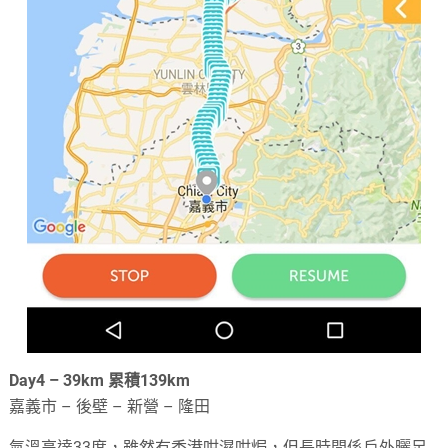
Day4 – 39km 累積139km
嘉義市 – 後壁 – 新營 – 隆田
氣溫高達33度，雖然冇香港咁濕咁焗，但長時間係戶外曬足