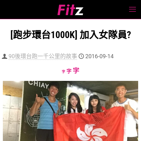
[跑步環台1000K] 加入女隊員?
90後環台跑一千公里的故事
2016-09-14
Increase
字
Reset
Decrease
字
字
font
font
font
size.
size.
size.