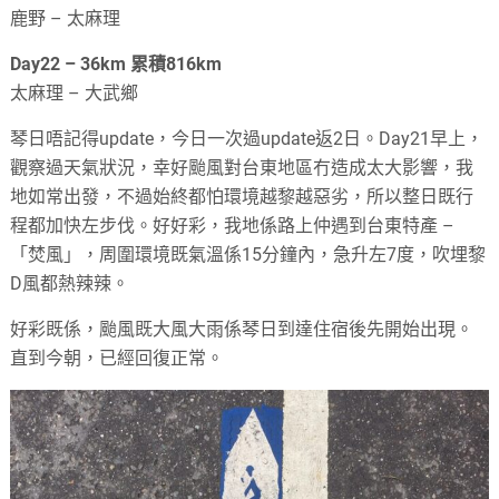
鹿野 – 太麻理
Day22 – 36km 累積816km
太麻理 – 大武鄉
琴日唔記得update，今日一次過update返2日。Day21早上，
觀察過天氣狀況，幸好颱風對台東地區冇造成太大影響，我
地如常出發，不過始終都怕環境越黎越惡劣，所以整日既行
程都加快左步伐。好好彩，我地係路上仲遇到台東特產 –
「焚風」，周圍環境既氣溫係15分鐘內，急升左7度，吹埋黎
D風都熱辣辣。
好彩既係，颱風既大風大雨係琴日到達住宿後先開始出現。
直到今朝，已經回復正常。