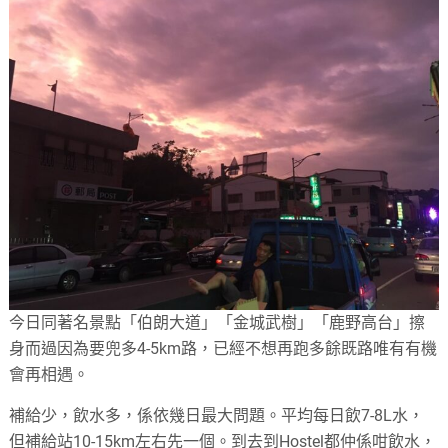
今日同著名景點「伯朗大道」「金城武樹」「鹿野高台」擦
身而過因為要兜多4-5km路，已經不想再跑多餘既路唯有有機
會再相遇。
補給少，飲水多，係依幾日最大問題。平均每日飲7-8L水，
但補給站10-15km左右先一個。到去到Hostel都仲係咁飲水，