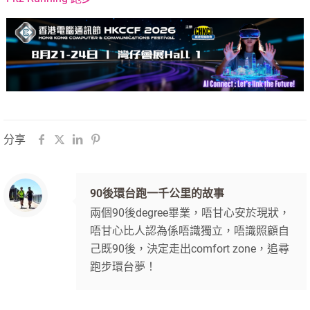
分享
90後環台跑一千公里的故事
兩個90後degree畢業，唔甘心安於現狀，
唔甘心比人認為係唔識獨立，唔識照顧自
己既90後，決定走出comfort zone，追尋
跑步環台夢！