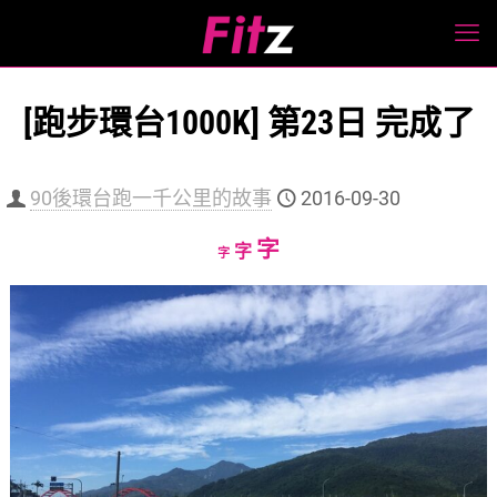
[跑步環台1000K] 第23日 完成了
90後環台跑一千公里的故事
2016-09-30
Increase
字
Reset
Decrease
字
字
font
font
font
size.
size.
size.