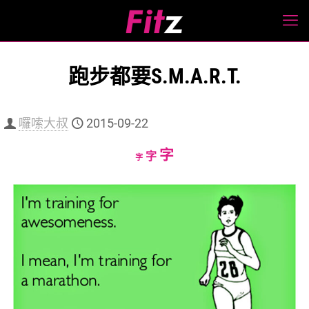
跑步都要S.M.A.R.T.
囉嗦大叔
2015-09-22
Increase
字
Reset
Decrease
字
字
font
font
font
size.
size.
size.