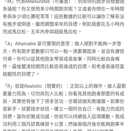
「M」代表Measurable（可量度）：到底你的跑步目標要跑
多遠呢？你又想用多少時間跑完呢？又或者你想在一年時間
參與多少項比賽呢等等！這些數據的比較可以讓你了解有沒
有進步或倒退，繼而調整來年的目標。例如我要在五小時內
完成馬拉松、五年內參與超級馬拉松。
「A」Attainable 是可實現的意思：做人絕對不能夠一步登
天，所有跑步里數都只可以一點一滴累積起來，並没有捷徑
可尋。你可以從其他跑友學習成長故事，同時比較自身條
件，最後釐清短期而比較容易達成的目標，和考慮長遠但富
挑戰性的目標了。
「R」就是Realistic（現實的）：正如以上的條件，做人最緊
要量力而為，切勿與別人比較；你看見其他跑者那麼的有成
就，其實他背後下了很多苦功、亦嘗試過失敗撞牆。如果你
是新手，就要按步就班，確立一個符合自己、有能力完成的
目標。當你初嘗成功感，你就可以持續投入這項運動。我成
功利用三個月認真練習十公里；然後兩個月後亦能夠跑畢半