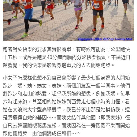
跑者對於快樂的要求其實很簡單，有時候可能為十公里跑快
十五秒，或許是跑足40分鐘而腦內分泌快樂物質，不過近日
越發覺，我的快樂是影響身邊重要的人去開始跑步。
小女子怎麼樣也想不到自己會影響了最少七個身邊的人開始
跑步：媽、姨、姨丈、表妹、兩個朋友及一個半同事。他們
對跑步和走山的熱愛，超乎我所能夠想像，例如我媽，每早
六時起床跑，甚至相約她妹妹到西貢走七個小時的山徑，看
她在大浪灣大字型高舉雙手，我已分不出那是她模仿我，還
是我遺傳自她的基因⋯⋯而姨丈結伴與他囡（即我表妹）徑
自飛去韓國跑櫻花馬拉松，而姨因為在一旁悶悶不樂而開始
跟他倆跑步，由他倆變成仨和伵⋯。