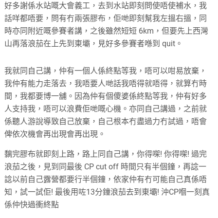
好多謝係水站嘅大會義工，去到水站即刻問使唔使補水，我
話咩都唔要，問有冇兩張膠布，佢哋即刻幫我左搵右搵，同
時亦同附近嘅參賽者講，之後雖然短短 6km，但要先上西灣
山再落浪茄在上先到東壩，見好多參賽者喺到 quit。
我就同自己講，仲有一個人係終點等我，唔可以咁易放棄，
我仲有能力走落去，我唔要人哋話我唔得就唔得，就算冇時
間，我都要博一舖。因為仲有個傻婆係終點等我，仲有好多
人支持我，唔可以浪費佢哋嘅心機。亦同自己講過，之前就
係聽人游說導致自己放棄，自己根本冇盡過力冇試過，唔會
俾依次機會再出現會再出現。
黐完膠布就即刻上路，路上同自己講，你得㗎! 你得㗎! 過完
浪茄之後，見到同最後 CP cut off 時間只有半個鐘，再諗一
諗以前自己露營都要行半個鐘，依家仲有冇可能自己真係唔
知，試一試佢! 最後用咗13分鐘浪茄去到東壩! 沖CP嗰一刻真
係仲快過衝終點