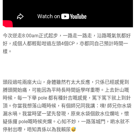
今次逆走8:00am正式起步，一路走一路走，沿路嘅氣氛都好
好，成個人都輕鬆咁過左頭4個CP，亦都同自己預計時間一
樣。
頭段過咗兩座大山，身體雖然冇太大反應，只係已經感覺到
膊頭開始痛，可能因為平時長時間返學咩重嘢。上去針山嘅
時候，每一下舉 pole 都有種針吉嘅感覺，篤下篤下就上到針
頂。你當我想落山嘅時候，有個師兄同我講：咦! 師兄你水袋
漏水喎。我當時望一望先發現，原來水袋個飲水位爛咗，懷
疑係攞 pole嘅時候夾爛。心知不妙，一路落城門，啲水就不
停射出嚟，唔知真係以為我賴尿