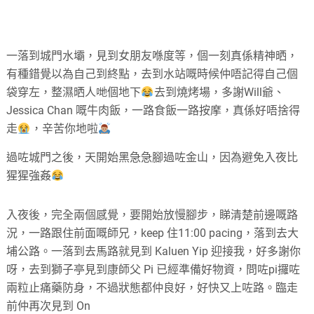
一落到城門水壩，見到女朋友喺度等，個一刻真係精神晒，
有種錯覺以為自己到終點，去到水站嘅時候仲唔記得自己個
袋穿左，整濕晒人哋個地下
去到燒烤場，多謝Will爺、
Jessica Chan 嘅牛肉飯，一路食飯一路按摩，真係好唔捨得
走
，辛苦你地啦
過咗城門之後，天開始黑急急腳過咗金山，因為避免入夜比
猩猩強姦
入夜後，完全兩個感覺，要開始放慢腳步，睇清楚前邊嘅路
況，一路跟住前面嘅師兄，keep 住11:00 pacing，落到去大
埔公路。一落到去馬路就見到 Kaluen Yip 迎接我，好多謝你
呀，去到獅子亭見到康師父 Pi 已經準備好物資，問咗pi攞咗
兩粒止痛藥防身，不過狀態都仲良好，好快又上咗路。臨走
前仲再次見到 On