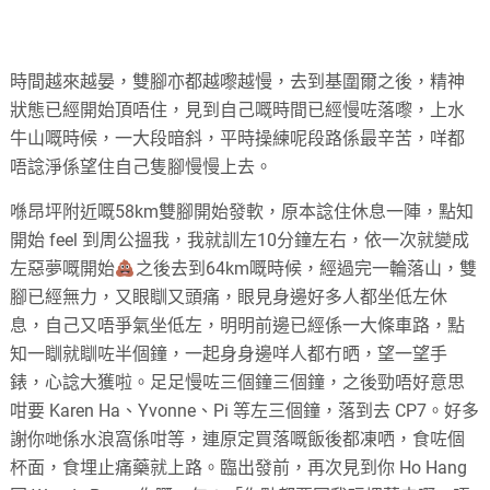
時間越來越晏，雙腳亦都越嚟越慢，去到基圍爾之後，精神
狀態已經開始頂唔住，見到自己嘅時間已經慢咗落嚟，上水
牛山嘅時候，一大段暗斜，平時操練呢段路係最辛苦，咩都
唔諗淨係望住自己隻腳慢慢上去。
喺昂坪附近嘅58km雙腳開始發軟，原本諗住休息一陣，點知
開始 feel 到周公搵我，我就訓左10分鐘左右，依一次就變成
左惡夢嘅開始
之後去到64km嘅時候，經過完一輪落山，雙
腳已經無力，又眼瞓又頭痛，眼見身邊好多人都坐低左休
息，自己又唔爭氣坐低左，明明前邊已經係一大條車路，點
知一瞓就瞓咗半個鐘，一起身身邊咩人都冇晒，望一望手
錶，心諗大獲啦。足足慢咗三個鐘三個鐘，之後勁唔好意思
咁要 Karen Ha、Yvonne、Pi 等左三個鐘，落到去 CP7。好多
謝你哋係水浪窩係咁等，連原定買落嘅飯後都凍哂，食咗個
杯面，食埋止痛藥就上路。臨出發前，再次見到你 Ho Hang