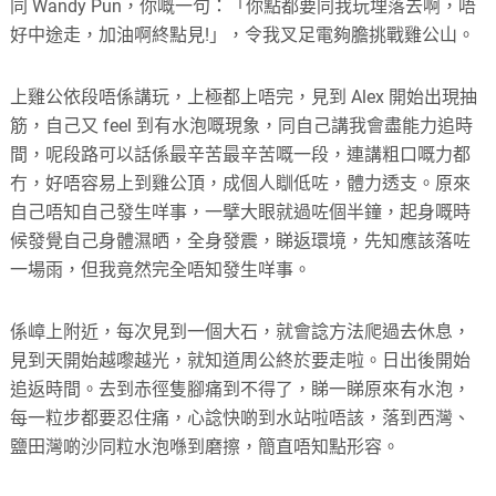
同 Wandy Pun，你嘅一句：「你點都要同我玩埋落去啊，唔
好中途走，加油啊終點見!」，令我叉足電夠膽挑戰雞公山。
上雞公依段唔係講玩，上極都上唔完，見到 Alex 開始出現抽
筋，自己又 feel 到有水泡嘅現象，同自己講我會盡能力追時
間，呢段路可以話係最辛苦最辛苦嘅一段，連講粗口嘅力都
冇，好唔容易上到雞公頂，成個人瞓低咗，體力透支。原來
自己唔知自己發生咩事，一擘大眼就過咗個半鐘，起身嘅時
候發覺自己身體濕晒，全身發震，睇返環境，先知應該落咗
一場雨，但我竟然完全唔知發生咩事。
係嶂上附近，每次見到一個大石，就會諗方法爬過去休息，
見到天開始越嚟越光，就知道周公終於要走啦。日出後開始
追返時間。去到赤徑隻腳痛到不得了，睇一睇原來有水泡，
每一粒步都要忍住痛，心諗快啲到水站啦唔該，落到西灣、
鹽田灣啲沙同粒水泡喺到磨擦，簡直唔知點形容。