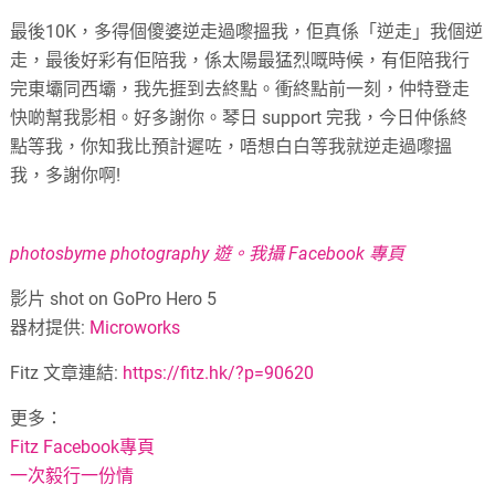
最後10K，多得個傻婆逆走過嚟搵我，佢真係「逆走」我個逆
走，最後好彩有佢陪我，係太陽最猛烈嘅時候，有佢陪我行
完東壩同西壩，我先捱到去終點。衝終點前一刻，仲特登走
快啲幫我影相。好多謝你。琴日 support 完我，今日仲係終
點等我，你知我比預計遲咗，唔想白白等我就逆走過嚟搵
我，多謝你啊!
photosbyme photography 遊。我攝 Facebook 專頁
影片 shot on GoPro Hero 5
器材提供:
Microworks
Fitz 文章連結:
https://fitz.hk/?p=90620
更多：
Fitz Facebook專頁
一次毅行一份情