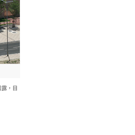
透露，目
。