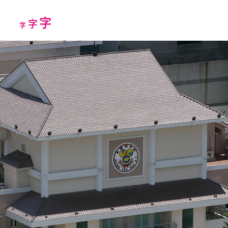
Increase
字
Reset
Decrease
字
字
font
font
font
size.
size.
size.