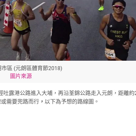
市區 (元朗區體育節2018)
圖片來源
步，經吐露港公路進入大埔，再沿荃錦公路走入元朗，距離約
線或需要兜路而行
，
以下為予想的路線圖。