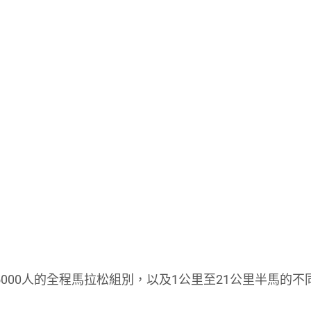
括5000人的全程馬拉松組別，以及1公里至21公里半馬的