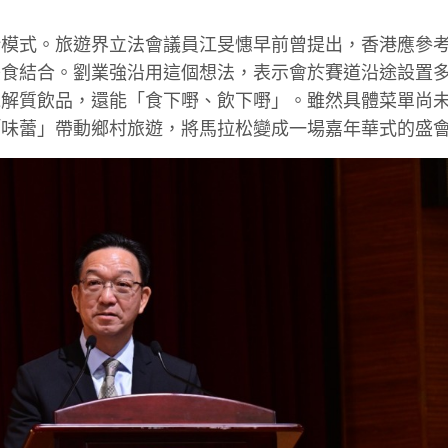
給模式。旅遊界立法會議員江旻憓早前曾提出，香港應參
美食結合。劉業強沿用這個想法，表示會於賽道沿途設置
電解質飲品，還能「食下嘢、飲下嘢」。雖然具體菜單尚
「味蕾」帶動鄉村旅遊，將馬拉松變成一場嘉年華式的盛