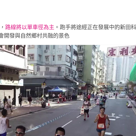
，
路線將以單車徑為主
。跑手將途經正在發展中的新田
會開發與自然鄉村共融的景色