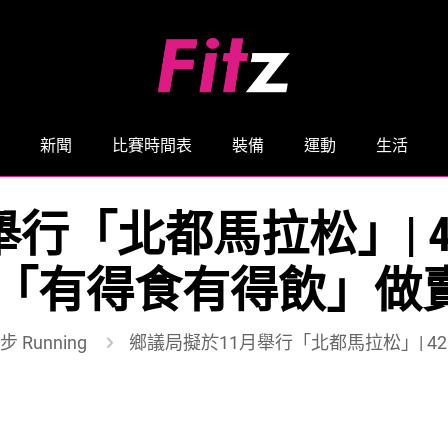
新聞
比賽時間表
裝備
運動
生活
舉行「北都馬拉松」| 
 「有得食有得飲」做
步 Running
鄉議局擬於11月舉行「北都馬拉松」| 