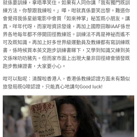
就係要訓練，拿唔準笑住。如果有人同你講「我有獨門既訓
練方法，你黎跟我練啦。」嘩，咁就真係要笑出黎。難道你
會覺得我係星爺電影中會買「如來神掌」秘笈既小朋友。講
真，咩年代呀，而家咁資訊發達，再加上國際田聯IAAF係世
界各地每年都不停開田徑教練班。訓練法不再是神祕而遙不
可及既知識。再加上好多世界級運動員及教練都有寫訓練既
書，係時候買本英文跑步訓練書睇下，又學到知識又練到英
文係咪叻叻豬先。但而家市面上出現大量非田徑總會頒發既
跑步教練證書，大家要小心。
咁可以點呢：清醒啦香港人，香港係教練認證方面未有類似
旅發局既Q嘜認證，只能真心地講句Good luck!