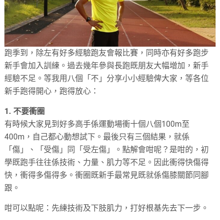
跑季到，除左有好多經驗跑友會報比賽，同時亦有好多跑步
新手會加入訓練。過去幾年參與長跑既朋友大幅增加，新手
經驗不足。等我用八個「不」分享小小經驗俾大家，等各位
新手跑得開心，跑得放心：
1. 不要衝圈
有時候大家見到好多高手係運動場衝十個八個100m至
400m，自己都心動想試下。最後只有三個結果，就係
「傷」、「受傷」同「受左傷」。點解會咁呢？是咁的，初
學既跑手往往係技術、力量、肌力等不足。因此衝得快傷得
快，衝得多傷得多。衝圈既新手最常見既就係傷膝關節同腳
跟。
咁可以點呢：先練技術及下肢肌力，打好根基先去下一步。