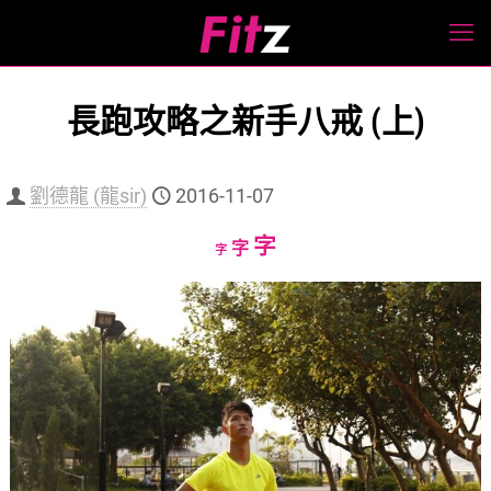
長跑攻略之新手八戒 (上)
劉德龍 (龍sir)
2016-11-07
Increase
字
Reset
Decrease
字
字
font
font
font
size.
size.
size.