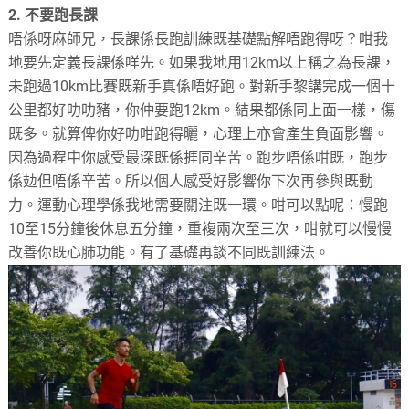
2. 不要跑長課
唔係呀麻師兄，長課係長跑訓練既基礎點解唔跑得呀？咁我
地要先定義長課係咩先。如果我地用12km以上稱之為長課，
未跑過10km比賽既新手真係唔好跑。對新手黎講完成一個十
公里都好叻叻豬，你仲要跑12km。結果都係同上面一樣，傷
既多。就算俾你好叻咁跑得曬，心理上亦會產生負面影響。
因為過程中你感受最深既係捱同辛苦。跑步唔係咁既，跑步
係攰但唔係辛苦。所以個人感受好影響你下次再參與既動
力。運動心理學係我地需要關注既一環。咁可以點呢：慢跑
10至15分鐘後休息五分鐘，重複兩次至三次，咁就可以慢慢
改善你既心肺功能。有了基礎再談不同既訓練法。