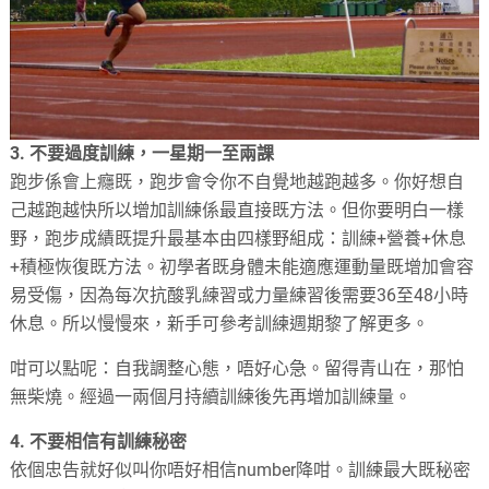
3. 不要過度訓練，一星期一至兩課
跑步係會上癮既，跑步會令你不自覺地越跑越多。你好想自
己越跑越快所以增加訓練係最直接既方法。但你要明白一樣
野，跑步成績既提升最基本由四樣野組成：訓練+營養+休息
+積極恢復既方法。初學者既身體未能適應運動量既增加會容
易受傷，因為每次抗酸乳練習或力量練習後需要36至48小時
休息。所以慢慢來，新手可參考訓練週期黎了解更多。
咁可以點呢：自我調整心態，唔好心急。留得青山在，那怕
無柴燒。經過一兩個月持續訓練後先再增加訓練量。
4. 不要相信有訓練秘密
依個忠告就好似叫你唔好相信number降咁。訓練最大既秘密