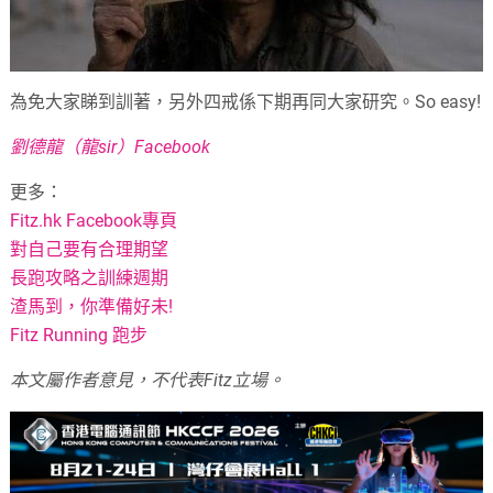
為免大家睇到訓著，另外四戒係下期再同大家研究。So easy!
劉德龍（龍sir）Facebook
更多：
Fitz.hk Facebook專頁
對自己要有合理期望
長跑攻略之訓練週期
渣馬到，你準備好未!
Fitz Running 跑步
本文屬作者意見，不代表
Fitz
立場。