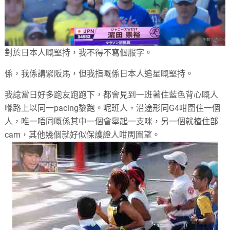
對於日本人嘅堅持，我不得不寫個服字。
係，我係講緊阪馬，但我指嘅係日本人追星嘅堅持。
我諗當日好多跑友跑跑下，都會見到一班著住藍色背心嘅人
喺路上以同一
pacing
黎跑。呢班人，沿途形同
G4
咁圍住一個
人，唯一唔同嘅係其中一個會舉起一支咪，另一個就揸住部
cam
，其他幾個就好似保護證人咁周圍望。