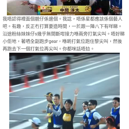
我唔認得裡面個靚仔係邊個。我諗，唔係星都應該係個藝人
吧。有趣，反正冇打算要造時間，一於跟一陣八下有咩睇。
沿途粉絲妹妹仔
s
幾乎無間斷咁接力喺兩旁打氣尖叫。唔好睇
小佢地，著哂全副跑步
gear
，喺啲打氣位跑住黎尖叫，然後
再跑去下一個打氣位再尖叫。你都咪話唔攰。