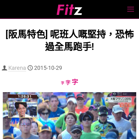
[阪馬特色] 呢班人嘅堅持，恐怖
過全馬跑手!
Karena
2015-10-29
Increase
字
Reset
Decrease
字
字
font
font
font
size.
size.
size.