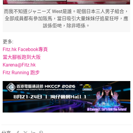
而我不知道ジャニーズ West是誰。呢個日本三人男子組合，
全部成員都有參加阪馬，當日吸引大量妹妹仔追星狂呼，應
該係佢哋，除非唔係。
更多:
Fitz.hk Facebook專頁
當大腳板跑到大阪
Karena@Fitz.hk
Fitz Running 跑步