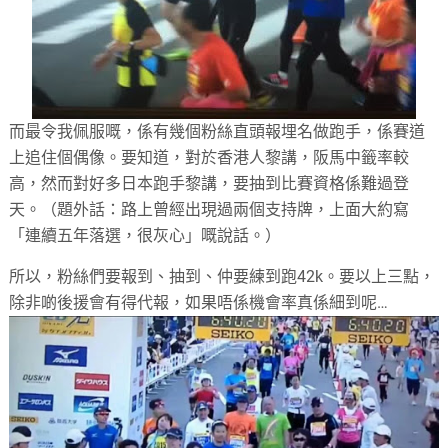
而最令我佩服嘅，係有幾個粉絲直頭報埋名做跑手，係賽道
上追住個偶像。要知道，對於香港人黎講，阪馬中籤率較
高，然而對好多日本跑手黎講，要抽到比賽資格係難過登
天。（題外話：路上曾經出現過兩個支持牌，上面大約寫
「連續五年落選，很灰心」嘅說話。）
所以，粉絲們要報到、抽到、仲要練到跑
42k
。要以上三點，
除非啲後援會有得代報，如果唔係機會率真係細到呢
…