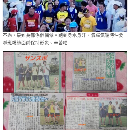
不過，最難為都係個偶像。跑到身水身汗、氣羅氣喘時仲要
喺班粉絲面前保持形象。辛苦哂！