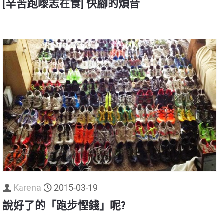
[辛苦跑嚟志在食] 快腳的煩音
Karena
2015-03-19
說好了的「跑步慳錢」呢?