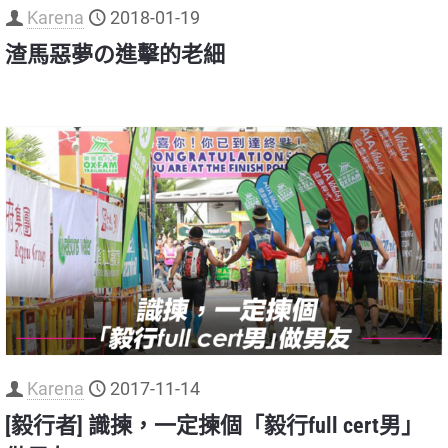
Karena
2018-01-19
渣馬惡夢の進擊的老細
Karena
2017-11-14
[毅行者] 識揀，一定揀個「毅行full cert男」