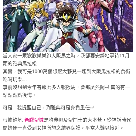
當大家一眾歡歡樂樂跑大阪馬之時，我卻要安靜地等待11月
頭的雅典馬拉松…..
其實，我可是1000萬個想跟大夥兒一起到大阪馬拉松的食街
吃喝玩樂….
事前沒想到今年有那麼多人報阪馬，會那麼熱鬧~! 真的有一
點點點點後悔。
可是… 我提醒自己，到雅典可是身負重任~!
根據維基,
希臘聖域
是雅典娜及聖鬥士的大本營，從神話時代
開始便一直受到女神所施之結界保護，平常人難以接近。