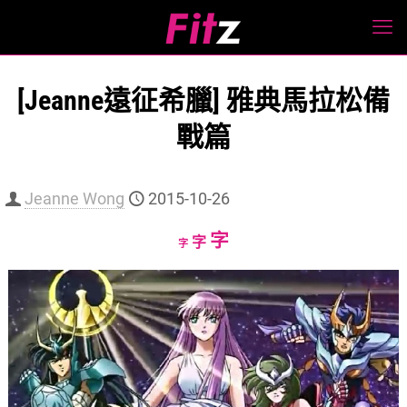
[Jeanne遠征希臘] 雅典馬拉松備
戰篇
Jeanne Wong
2015-10-26
Increase
字
Reset
Decrease
字
字
font
font
font
size.
size.
size.