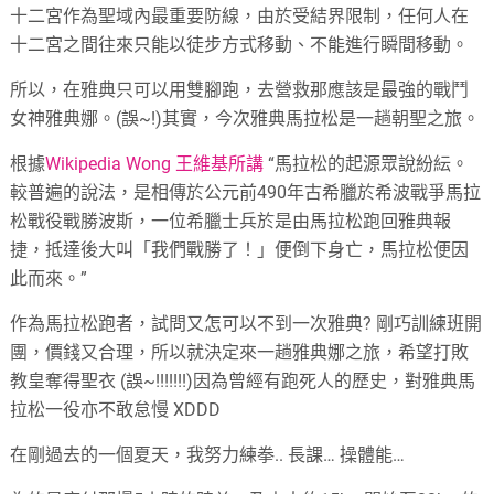
十二宮作為聖域內最重要防線，由於受結界限制，任何人在
十二宮之間往來只能以徒步方式移動、不能進行瞬間移動。
所以，在雅典只可以用雙腳跑，去營救那應該是最強的戰鬥
女神雅典娜。(誤~!)其實，今次雅典馬拉松是一趟朝聖之旅。
根據
Wikipedia Wong 王維基所講
“馬拉松的起源眾說紛紜。
較普遍的說法，是相傳於公元前490年古希臘於希波戰爭馬拉
松戰役戰勝波斯，一位希臘士兵於是由馬拉松跑回雅典報
捷，抵達後大叫「我們戰勝了！」便倒下身亡，馬拉松便因
此而來。”
作為馬拉松跑者，試問又怎可以不到一次雅典? 剛巧訓練班開
團，價錢又合理，所以就決定來一趟雅典娜之旅，希望打敗
教皇奪得聖衣 (誤~!!!!!!!)因為曾經有跑死人的歷史，對雅典馬
拉松一役亦不敢怠慢 XDDD
在剛過去的一個夏天，我努力練拳.. 長課… 操體能…