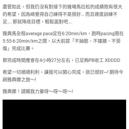
盡管如此，但我仍沒有對接下的幾場馬拉松的成績抱有很大
的希望，因為總覺得自己練得不是很好… 而且速度訓練不
足…. 那就降底目標，輕鬆面對吧….
雅典馬全程average pace定在6:20min/km，跑時pacing限在
5:55-6:20min/km之間，以大前提「不抽筋、不撞牆、不受
傷」完成比賽。
那完成時間應會在4小時27分左右，已足夠PB收工 XDDDD
希望一切順順利利，讓我可以開心完成，就已很好~! 期待今
趟雅典娜之旅～!
雅典娜！請賜我力量呀～呀～呀～!