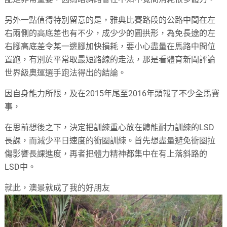
另外一點值得特別留意的是，雅典比賽路段的公路中間在左
右兩側的高底差也有不少，成少少的圓拱形，為免長途的左
右腳高底差令某一邊腳加快損耗，要小心盡量在馬路中間位
置跑，有別於平常取最短路線的走法，那是看體育新聞評論
世界級奧運選手跑法得出的結論。
因自身能力所限，及在2015年尾至2016年頭報了不少全馬賽
事，
在思前想後之下，決定把訓練重心放在體能耐力訓練的LSD
長課，而減少平日速度的衝圈訓練。首先想盡量避免衝圈拉
傷影響長課進度，再者把體力精神都集中在有上落斜路的
LSD中。
就此，澳景就成了我的好朋友