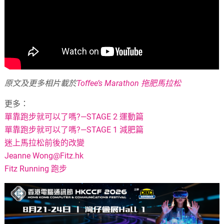
原文及更多相片載於
Toffee’s Marathon 拖肥馬拉松
更多：
單靠跑步就可以了嗎?—STAGE 2 運動篇
單靠跑步就可以了嗎?—STAGE 1 減肥篇
迷上馬拉松前後的改變
Jeanne
Wong@Fitz.hk
Fitz Running 跑步