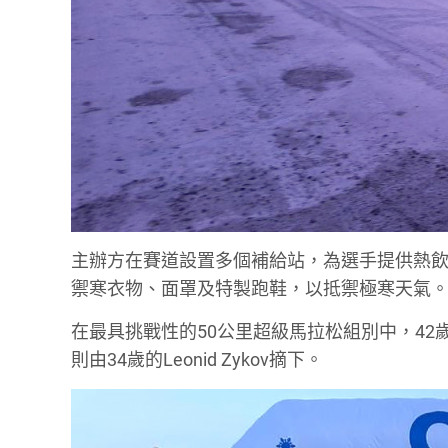
主辦方在賽道設置多個補給站，為選手提供熱
禦寒衣物、面罩及特製跑鞋，以抵禦極寒天氣
在最具挑戰性的50公里超級馬拉松組別中，42歲的Al
則由34歲的Leonid Zykov摘下。