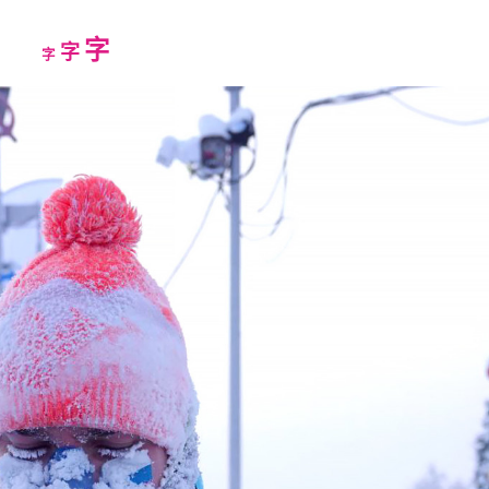
Increase
字
Reset
Decrease
字
字
font
font
font
size.
size.
size.