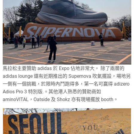
馬拉松主要贊助 adidas 於 Expo 佔地非常大， 除了兩層的
adidas lounge 還有近期推出的 Supernova 吹氣擺設，場地另
一側有一個挑戰，於限時內鬥跑得多，第一名可贏得 adizero
Adios Pro 3 特別版.。其他港人熟悉的贊助商如
aminoVITAL，Oatside 及 Shokz 亦有現場擺放 booth。