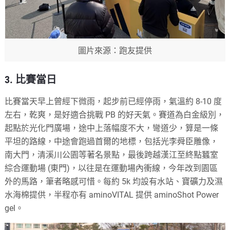
圖片來源：跑友提供
3. 比賽當日
比賽當天早上曾經下微雨，起步前已經停雨，氣溫約 8-10 度
左右，乾爽，是好適合挑戰 PB 的好天氣。賽道為白金級別，
起點於光化門廣場，途中上落幅度不大，彎道少，算是一條
平坦的路線，中途會跑過首爾的地標，包括光李舜臣雕像，
南大門，清溪川公園等著名景點，最後跨越漢江至終點蠶室
綜合運動場 (東門)，以往是在運動場內衝線，今年改到園區
外的馬路，筆者略感可惜。每約 5k 均設有水站、寶礦力及濕
水海棉提供，半程亦有 aminoVITAL 提供 aminoShot Power
gel。