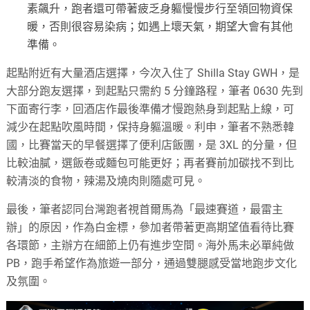
素飆升，跑者還可帶著疲乏身軀慢慢步行至領回物資保
暖，否則很容易染病；如遇上壞天氣，期望大會有其他
準備。
起點附近有大量酒店選擇，今次入住了 Shilla Stay GWH，是
大部分跑友選擇，到起點只需約 5 分鐘路程，筆者 0630 先到
下面寄行李，回酒店作最後準備才慢跑熱身到起點上線，可
減少在起點吹風時間，保持身軀溫暖。利申，筆者不熟悉韓
國，比賽當天的早餐選擇了便利店飯團，是 3XL 的分量，但
比較油膩，選飯卷或麵包可能更好；再者賽前加碳找不到比
較清淡的食物，辣湯及燒肉則隨處可見。
最後，筆者認同台灣跑者視首爾馬為「最速賽道，最雷主
辦」的原因，作為白金標，參加者帶著更高期望值看待比賽
各環節，主辦方在細節上仍有進步空間。海外馬未必單純做
PB，跑手希望作為旅遊一部分，通過雙腿感受當地跑步文化
及氛圍。