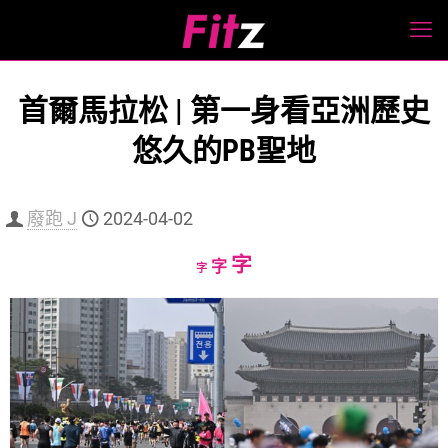
首爾馬拉松 | 第一身看亞洲歷史
悠久的PB聖地
廢跑 J
2024-04-02
Increase
字
Reset
Decrease
字
字
font
font
font
size.
size.
size.