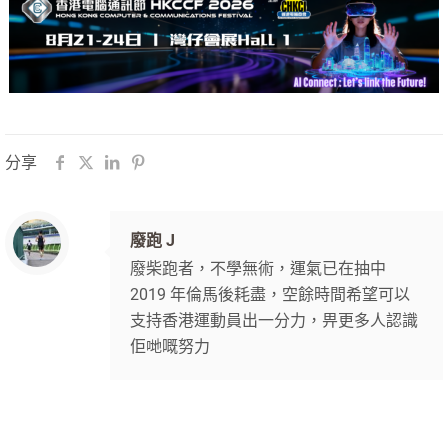
分享
廢跑 J
廢柴跑者，不學無術，運氣已在抽中
2019 年倫馬後耗盡，空餘時間希望可以
支持香港運動員出一分力，畀更多人認識
佢哋嘅努力