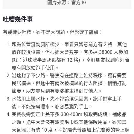
圖片來源：官方 IG
吐糟幾件事
有幾樣要吐糟，雖不是大問題，但影響了體驗：
起點位置流動廁所極少，筆者只留意前方有 2 格，其他
放在較後位置，但根據大會數字，有多達 38000 人參加
(註：港珠澳半馬起點都有 12 格) ，幸好朋友找到附近商
廈有開放給跑手使用。
沿途封了不少路，警察有在道路上維持秩序，讓有需要
民居橫過，但途中有兩次被橫過的行人阻擋，稍稍打亂
節奏，朋友亦見到有婆婆推車撞到其他人。
水站用上膠水杯，先不評論環保因素，跑手們拿上手
後，不能按扁喝水，亦容易濺到手上。
完賽後需要走上差不多 300-400m 領取完成牌，補級品
之類，途中大會沒有派發毛巾或其他保暖用品，雖知當
天氣溫只有約 10 度，幸好陽光普照加上完賽後的腎上腺