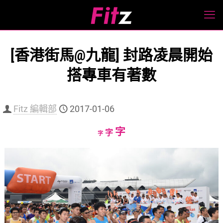
[香港街馬@九龍] 封路凌晨開始
搭專車有著數
Fitz 編輯部
2017-01-06
Increase
字
Reset
Decrease
字
字
font
font
font
size.
size.
size.