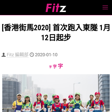
[香港街馬2020] 首次跑入東隧 1月
12日起步
Fitz 編輯部
2020-01-10
Increase
字
Reset
Decrease
字
字
font
font
font
size.
size.
size.