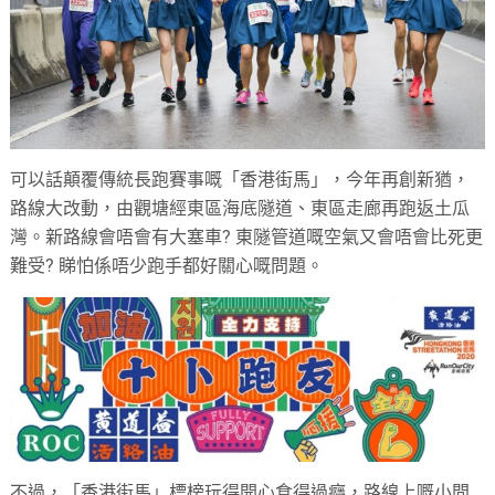
可以話顛覆傳統長跑賽事嘅「香港街馬」，今年再創新猶，
路線大改動，由觀塘經東區海底隧道、東區走廊再跑返土瓜
灣。新路線會唔會有大塞車? 東隧管道嘅空氣又會唔會比死更
難受? 睇怕係唔少跑手都好關心嘅問題。
不過，「香港街馬」標榜玩得開心食得過癮，路線上嘅小問