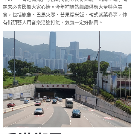
題未必會影響大家心情。今年補給站繼續供應大量特色美
食，包括鮑魚、巴馬火腿、芒果糯米飯、韓式紫菜卷等，仲
有街頭藝人用音樂沿途打氣，氣氛一定好熱鬧。