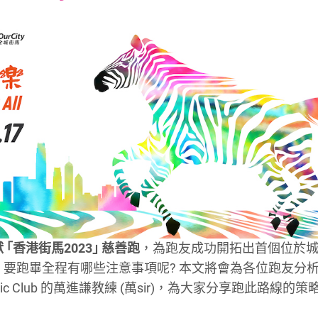
font
font
font
size.
size.
size.
｢香港街馬2023｣ 慈善跑
，為跑友成功開拓出首個位於
? 要跑畢全程有哪些注意事項呢? 本文將會為各位跑友分
etic Club 的萬進謙教練 (萬sir)，為大家分享跑此路線的