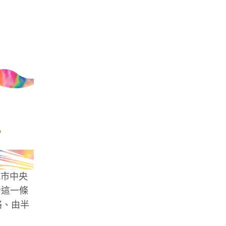
城市中央
析這一條
策略、由半