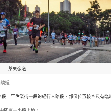
茶果嶺道
塘繞道
路段。至偉業街一段跑經行人路段，部份位置較窄及有臨
，中間有一小段上坡。