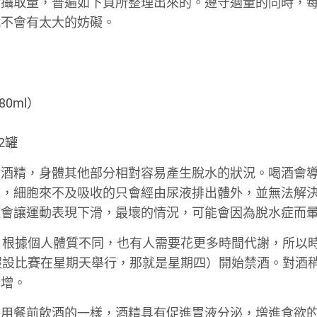
精攝取量，普遍如下頁所整理出來的。遵守適量的同時，
就不會有太大的妨礙。
0ml）
2罐
謝酒精，身體其他部分相對容易產生脫水的狀況。喝酒會
水，細胞來不及吸收的只會經由尿液排出體外，並無法解
僅會讓運動表現下滑，最壞的情況，可能會因為脫水症而
。根據個人體質不同，也有人需要花更多時間代謝，所以
假設比賽在星期天舉行，那就是星期四）開始禁酒。對酒
倍增。
在用餐前飲酒的一樣，酒精具有促進胃液分泌，增進食欲