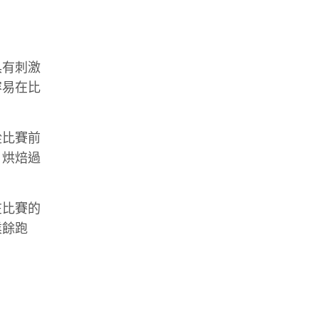
具有刺激
容易在比
從比賽前
，烘焙過
在比賽的
業餘跑