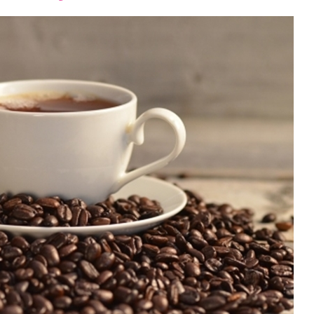
font
font
font
size.
size.
size.