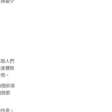
每週最少
導致人們
決身體脫
暈倒。
時間抓得
稍微節
的作用。