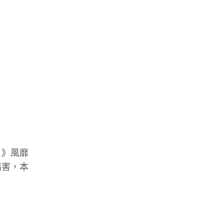
！
》風靡
傷害，本