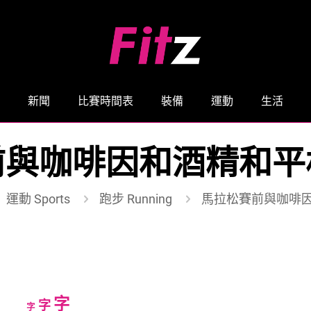
新聞
比賽時間表
裝備
運動
生活
前與咖啡因和酒精和平
運動 Sports
跑步 Running
馬拉松賽前與咖啡
Increase
字
Reset
Decrease
字
字