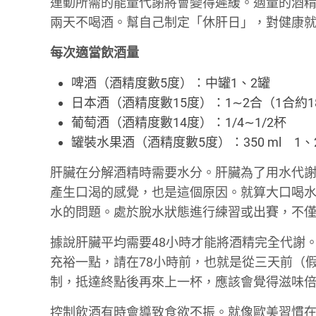
運動所需的能量代謝將會變得遲緩。適量的酒
兩天不喝酒。幫自己制定「休肝日」，對健康
每次適當飲酒量
啤酒（酒精度數5度）：中罐1、2罐
日本酒（酒精度數15度）：1∼2合（1合約18
葡萄酒（酒精度數14度）：1/4∼1/2杯
罐裝水果酒（酒精度數5度）：350 ml 1、
肝臟在分解酒精時需要水分。肝臟為了用水代
產生口渴的感覺，也是這個原因。就算大口喝
水的問題。處於脫水狀態進行練習或出賽，不
據說肝臟平均需要48小時才能將酒精完全代謝
充裕一點，請在78小時前，也就是從三天前（
制，抵達終點後再來上一杯，應該會覺得滋味
控制飲酒有時會導致食欲不振。就像歐美習慣