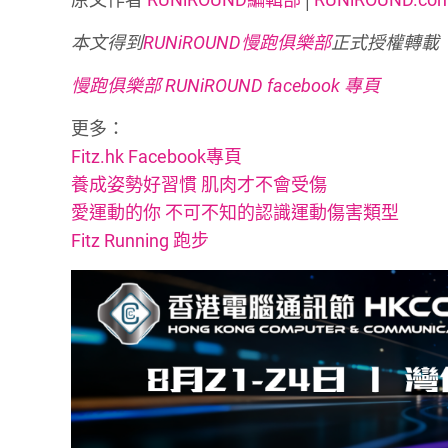
本文得到
RUNiROUND慢跑俱樂部
正式授權轉載
慢跑俱樂部 RUNiROUND facebook 專頁
更多：
Fitz.hk Facebook專頁
養成姿勢好習慣 肌肉才不會受傷
愛運動的你 不可不知的認識運動傷害類型
Fitz Running 跑步