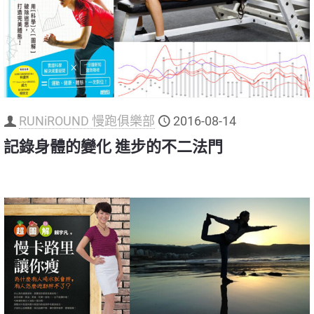
RUNiROUND 慢跑俱樂部
2016-08-14
記錄身體的變化 進步的不二法門