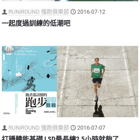
RUNiROUND 慢跑俱樂部
2016-07-12
一起度過訓練的低潮吧
RUNiROUND 慢跑俱樂部
2016-07-07
打穩體能基礎 LSD最長練2.5小時就夠了