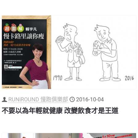
RUNiROUND 慢跑俱樂部
2016-10-04
不要以為年輕就健康 改變飲食才是王道