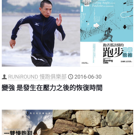
RUNiROUND 慢跑俱樂部
2016-06-30
變強 是發生在壓力之後的恢復時間