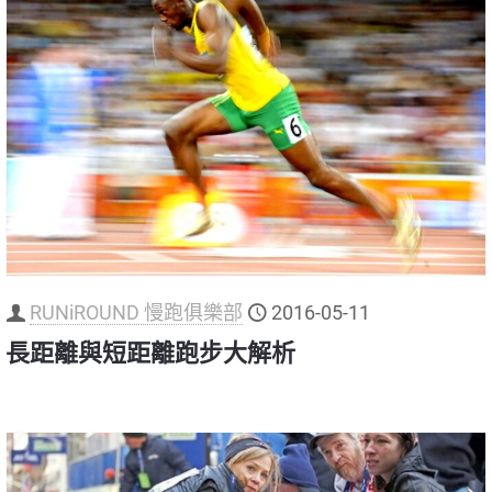
RUNiROUND 慢跑俱樂部
2016-05-11
長距離與短距離跑步大解析