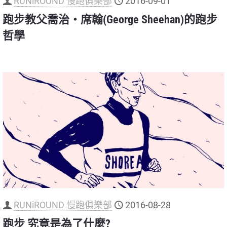
RUNiROUND 慢跑俱樂部
2016-09-01
跑步教父喬治‧席翰(George Sheehan)的跑步
哲學
RUNiROUND 慢跑俱樂部
2016-08-28
跑步 究竟是為了什麼?