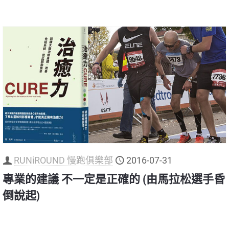
RUNiROUND 慢跑俱樂部
2016-07-31
專業的建議 不一定是正確的 (由馬拉松選手昏
倒說起)