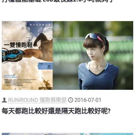
RUNiROUND 慢跑俱樂部
2016-07-01
每天都跑比較好還是隔天跑比較好呢?