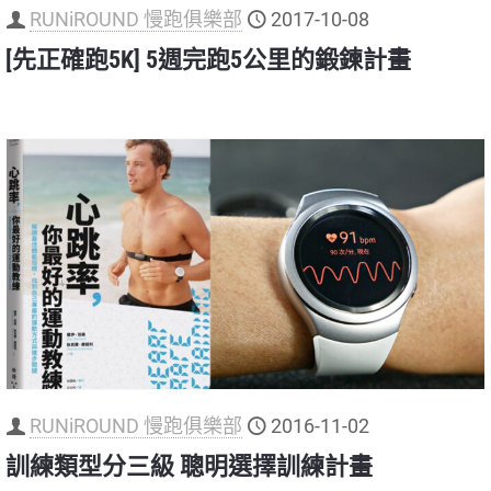
RUNiROUND 慢跑俱樂部
2017-10-08
[先正確跑5K] 5週完跑5公里的鍛鍊計畫
RUNiROUND 慢跑俱樂部
2016-11-02
訓練類型分三級 聰明選擇訓練計畫