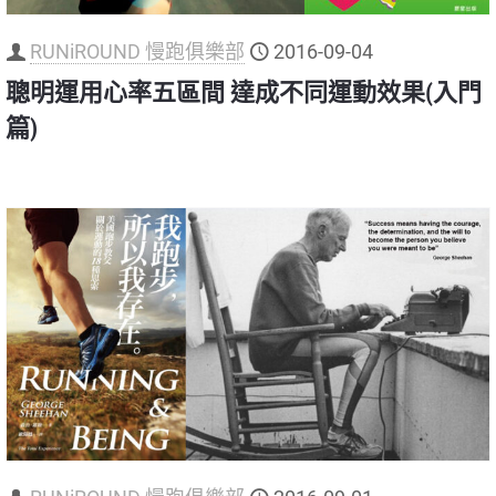
RUNiROUND 慢跑俱樂部
2016-09-04
聰明運用心率五區間 達成不同運動效果(入門
篇)