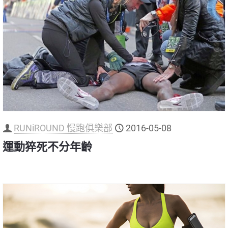
RUNiROUND 慢跑俱樂部
2016-05-08
運動猝死不分年齡