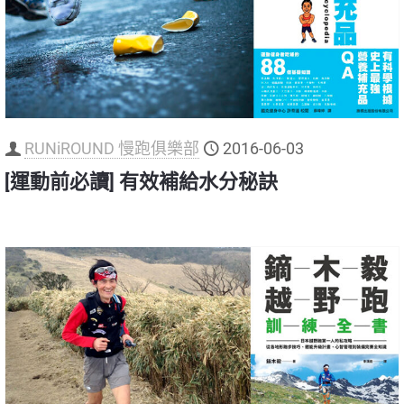
RUNiROUND 慢跑俱樂部
2016-06-03
[運動前必讀] 有效補給水分秘訣