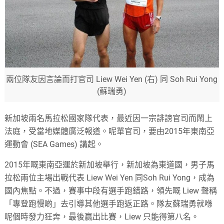
兩位隊友因言論而打官司 Liew Wei Yen (右) 同 Soh Rui Yong
(蘇瑞勇)
新加坡兩名馬拉松國家隊代表，最近因一宗誹謗官司而鬧上
法庭，受當地媒體廣泛報道。呢單官司，要由2015年東南亞
運動會 (SEA Games) 講起。
2015年嘅東南亞運於新加坡舉行，新加坡為東道國，男子馬
拉松兩位主場出戰代表 Liew Wei Yen 同Soh Rui Yong，成為
國內焦點。不過，賽事中段有選手跑錯路，領先嘅 Liew 聲稱
「專登跑慢啲」去引導其他選手跑返正路。隊友蘇瑞勇就喺
呢個時發力狂奔，最後贏出比賽，Liew 只能得第八名。