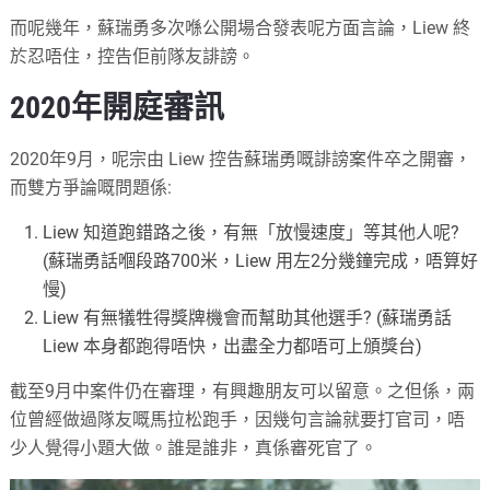
而呢幾年，蘇瑞勇多次喺公開場合發表呢方面言論，Liew 終
於忍唔住，控告佢前隊友誹謗。
2020年開庭審訊
2020年9月，呢宗由 Liew 控告蘇瑞勇嘅誹謗案件卒之開審，
而雙方爭論嘅問題係:
Liew 知道跑錯路之後，有無「放慢速度」等其他人呢?
(蘇瑞勇話嗰段路700米，Liew 用左2分幾鐘完成，唔算好
慢)
Liew 有無犠牲得獎牌機會而幫助其他選手? (蘇瑞勇話
Liew 本身都跑得唔快，出盡全力都唔可上頒獎台)
截至9月中案件仍在審理，有興趣朋友可以留意。之但係，兩
位曾經做過隊友嘅馬拉松跑手，因幾句言論就要打官司，唔
少人覺得小題大做。誰是誰非，真係審死官了。