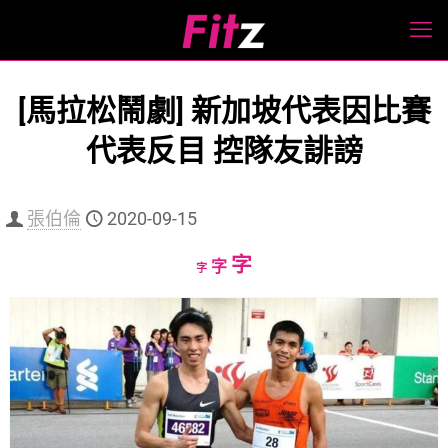
[馬拉松鬧劇] 新加坡代表因比賽
代表反目 控隊友誹謗
張伯倫
2020-09-15
Increase
字
Reset
Decrease
字
字
font
font
font
size.
size.
size.