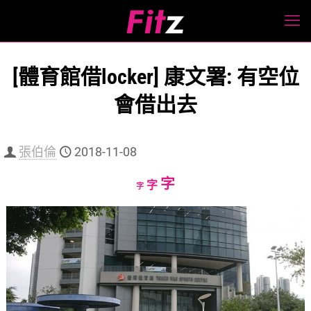
[體育館借locker] 康文署: 有空位
會借出去
張伯倫
2018-11-08
Increase
字
Reset
Decrease
字
字
font
font
font
size.
size.
size.