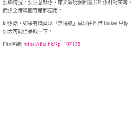
要睇情況。要注意就係，康文署呢個回覆並唔係針對荃灣，
而係全港嘅體育館都適用。
即係話，如果有職員以「無場紙」做理由唔借 locker 畀你，
你大可同佢爭取一下。
Fitz連結:
https://fitz.hk/?p=107125