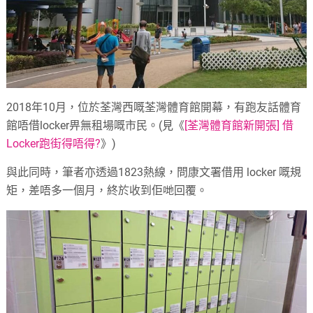
2018年10月，位於荃灣西嘅荃灣體育館開幕，有跑友話體育
館唔借locker畀無租場嘅市民。(見《
[荃灣體育館新開張] 借
Locker跑街得唔得?
》)
與此同時，筆者亦透過1823熱線，問康文署借用 locker 嘅規
矩，差唔多一個月，終於收到佢哋回覆。