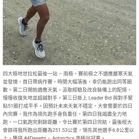
四大極地世拉松最後一站 – 南極，賽前極之不適應嚴寒天氣
並發燒，首日帶病作賽，時間大幅落後，幸仍能跑出同等圈
數。第二日開始適應天氣，汲取經驗及改良裝備上的配搭，
慢慢收復失地並超越對手。第三日掛上 Leader Bid 與對手緊
貼51圈打成平手。因預計未來天氣不穩定，大會需要於四日
內完賽，我作為領先跑手身負重任，第四日我竭盡全力地
跑，一口氣跑完剩餘距離，令比賽於第四日完結，最後經大
會錄得我所跑出距離為251.53公里，領先其他選手6.8公里以
上，獲得 #4Deserts – Antarctica 南極站冠軍。