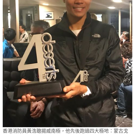
香港消防員黃浩聰揚威南極，他先後跑過四大極地：蒙古戈