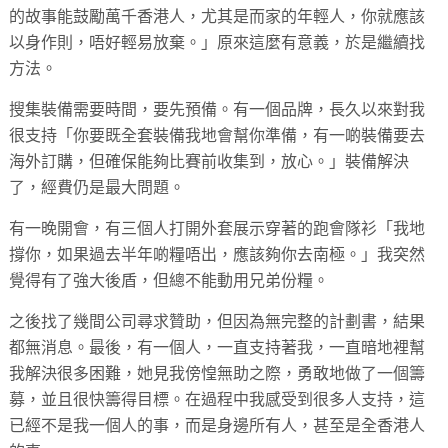
的故事能鼓勵萬千香港人，尤其是而家的年輕人，你就應該
以身作則，唔好輕易放棄。」原來這麼有意義，於是繼續找
方法。
搜集裝備需要時間，要先預備。有一個品牌，長久以來對我
很支持「你要既全套裝備我地會幫你準備，有一啲裝備要去
海外訂購，但確保能夠比賽前收集到，放心。」裝備解決
了，經費仍是最大問題。
有一晚開會，有三個人打開外套展示穿著的跑會隊衫「我地
撐你，如果過去半年啲糧唔出，應該夠你去南極。」我突然
覺得有了強大後盾，但總不能動用兄弟份糧。
之後找了幾間公司尋求贊助，但因為無完整的計劃書，結果
都無消息。最後，有一個人，一直支持著我，一直暗地裡幫
我解決很多困難，她見我傍惶無助之際，勇敢地做了一個籌
募，並且很快籌得目標。在過程中我感受到很多人支持，這
已經不是我一個人的事，而是身邊所有人，甚至是全香港人