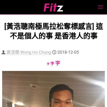
[黃浩聰南極馬拉松奪標感言] 這
不是個人的事 是香港人的事
黃浩聰 Wong Ho Chung
2018-12-05
Increase
字
Reset
Decrease
字
字
font
font
font
size.
size.
size.