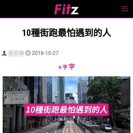
10種街跑最怕遇到的人
張伯倫
2016-10-27
Increase
字
Reset
Decrease
字
字
font
font
font
size.
size.
size.