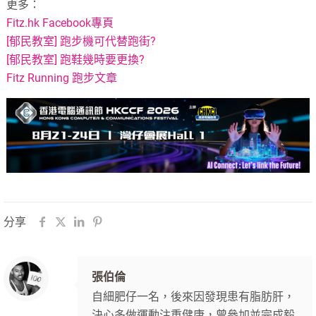
更多：
Fitz.hk Facebook專頁
[郁民教室] 跑步機可代替跑街?
[郁民教室] 跑鞋幾時要更換?
Fitz Running 跑步文章
分享
張伯倫
自細肥仔一名，後來因發現患有脂肪肝，
決心多做運動注重健康，曾參加並完成毅