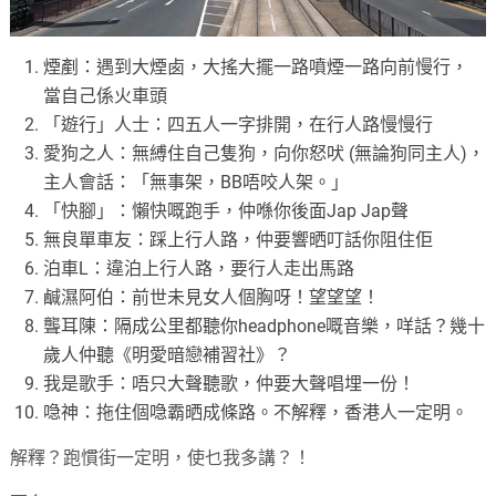
煙剷：遇到大煙卥，大搖大擺一路噴煙一路向前慢行，
當自己係火車頭
「遊行」人士：四五人一字排開，在行人路慢慢行
愛狗之人：無縛住自己隻狗，向你怒吠 (無論狗同主人)，
主人會話：「無事架，BB唔咬人架。」
「快腳」：懶快嘅跑手，仲喺你後面Jap Jap聲
無良單車友：踩上行人路，仲要響晒叮話你阻住佢
泊車L：違泊上行人路，要行人走出馬路
鹹濕阿伯：前世未見女人個胸呀！望望望！
聾耳陳：隔成公里都聽你headphone嘅音樂，咩話？幾十
歲人仲聽《明愛暗戀補習社》？
我是歌手：唔只大聲聽歌，仲要大聲唱埋一份！
喼神：拖住個喼霸晒成條路。不解釋，香港人一定明。
解釋？跑慣街一定明，使乜我多講？！