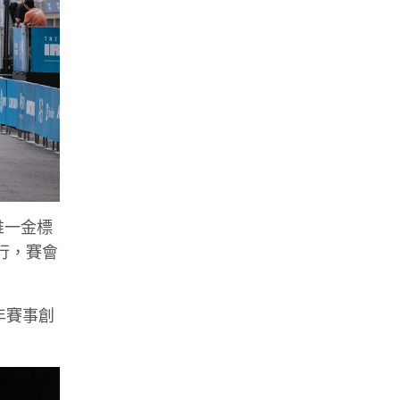
亞唯一金標
行，賽會
年賽事創