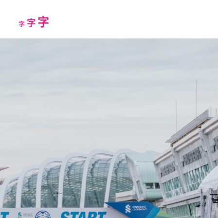
Increase
字
Reset
Decrease
字
字
font
font
font
size.
size.
size.