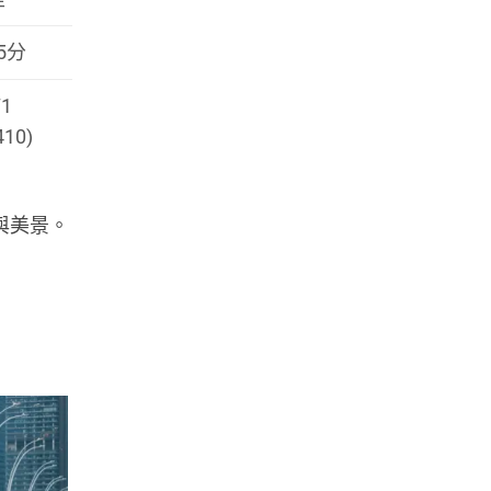
5分
71
10)
與美景。