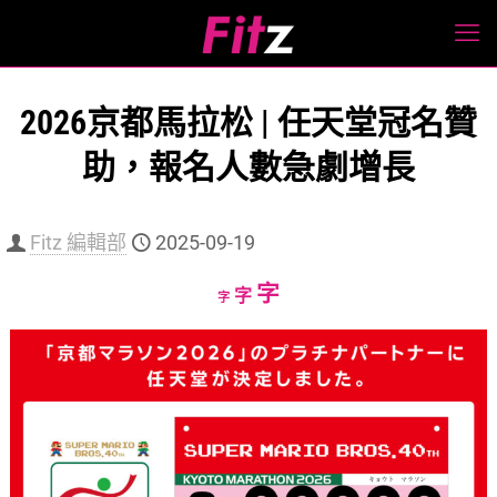
2026京都馬拉松 | 任天堂冠名贊
助，報名人數急劇增長
Fitz 編輯部
2025-09-19
Increase
字
Reset
Decrease
字
字
font
font
font
size.
size.
size.