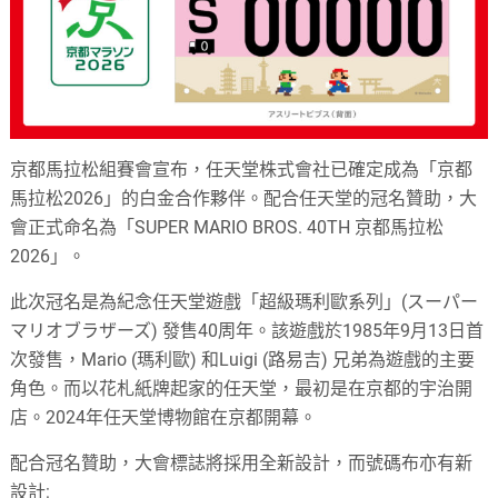
京都馬拉松組賽會宣布，任天堂株式會社已確定成為「京都
馬拉松2026」的白金合作夥伴。配合任天堂的冠名贊助，大
會正式命名為「SUPER MARIO BROS. 40TH 京都馬拉松
2026」。
此次冠名是為紀念任天堂遊戲「超級瑪利歐系列」(スーパー
マリオブラザーズ) 發售40周年。該遊戲於1985年9月13日首
次發售，Mario (瑪利歐) 和Luigi (路易吉) 兄弟為遊戲的主要
角色。而以花札紙牌起家的任天堂，最初是在京都的宇治開
店。2024年任天堂博物館在京都開幕。
配合冠名贊助，大會標誌將採用全新設計，而號碼布亦有新
設計: